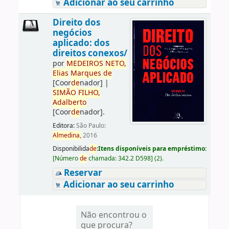
Adicionar ao seu carrinho
Direito dos
negócios
aplicado: dos
direitos conexos/
por
ME
DE
IROS
NETO,
Elias
Marques
de
[Coor
de
nador]
|
SIMÃO
FILHO,
Adalberto
[Coor
de
nador]
.
Editora:
São Paulo:
Almedina,
2016
Disponibilida
de
:
Itens disponíveis para empréstimo:
[
Número
de
chamada:
342.2 D598
]
(2).
Reservar
Adicionar ao seu carrinho
Não encontrou o
que procura?