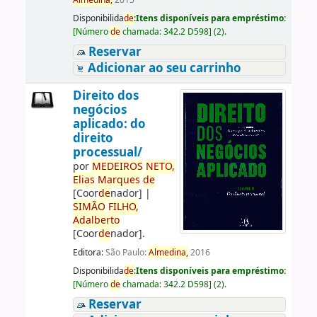
Almedina,
2015
Disponibilida
de
:
Itens disponíveis para empréstimo:
[
Número
de
chamada:
342.2 D598
]
(2).
Reservar
Adicionar ao seu carrinho
Direito dos
negócios
aplicado: do
direito
processual/
por
ME
DE
IROS
NETO,
Elias
Marques
de
[Coor
de
nador]
|
SIMÃO
FILHO,
Adalberto
[Coor
de
nador]
.
Editora:
São Paulo:
Almedina,
2016
Disponibilida
de
:
Itens disponíveis para empréstimo:
[
Número
de
chamada:
342.2 D598
]
(2).
Reservar