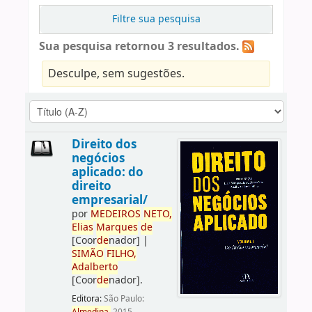
Filtre sua pesquisa
Sua pesquisa retornou 3 resultados.
Desculpe, sem sugestões.
Direito dos
negócios
aplicado: do
direito
empresarial/
por
ME
DE
IROS
NETO,
Elias
Marques
de
[Coor
de
nador]
|
SIMÃO
FILHO,
Adalberto
[Coor
de
nador]
.
Editora:
São Paulo: