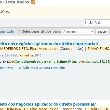
u 3 resultados.
tões.
par tudo
|
Selecionar títulos para:
eito dos negócios aplicado: do direito empresarial/
r
ME
DE
IROS
NETO,
Elias
Marques
de
[Coor
de
nador]
|
SIMÃO
FILHO
ora:
São Paulo:
Almedina,
2015
onibilida
de
:
Itens disponíveis para empréstimo:
[
Número
de
chamada:
342.2 
Reservar
Adicionar ao seu carrinho
eito dos negócios aplicado: do direito processual/
r
ME
DE
IROS
NETO,
Elias
Marques
de
[Coor
de
nador]
|
SIMÃO
FILHO