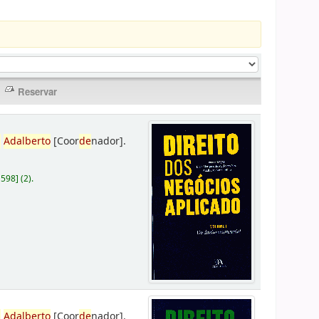
,
Adalberto
[Coor
de
nador]
.
D598
]
(2).
,
Adalberto
[Coor
de
nador]
.