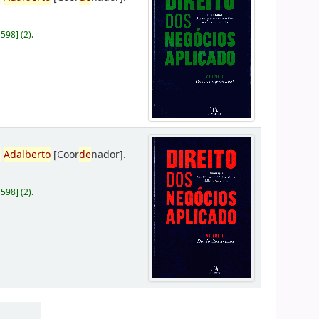
D598
]
(2).
,
Adalberto
[Coor
de
nador]
.
D598
]
(2).