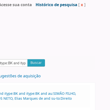
Acesse sua conta
Histórico de pesquisa
[
x
]
Buscar
ugestões de aquisição
nd itype:BK and itype:BK and au:SIMÃO FILHO,
 NETO, Elias Marques de and su-to:Direito