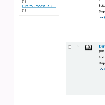
(1)
Edit
Direito Processual C...
(1)
Disp
Dir
3.
po
Edit
Disp