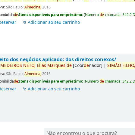
ora:
São Paulo:
Almedina,
2016
onibilida
de
:
Itens disponíveis para empréstimo:
[
Número
de
chamada:
342.2 
Reservar
Adicionar ao seu carrinho
eito dos negócios aplicado: dos direitos conexos/
r
ME
DE
IROS
NETO,
Elias
Marques
de
[Coor
de
nador]
|
SIMÃO
FILHO
ora:
São Paulo:
Almedina,
2016
onibilida
de
:
Itens disponíveis para empréstimo:
[
Número
de
chamada:
342.2 
Reservar
Adicionar ao seu carrinho
Não encontrou o que procura?