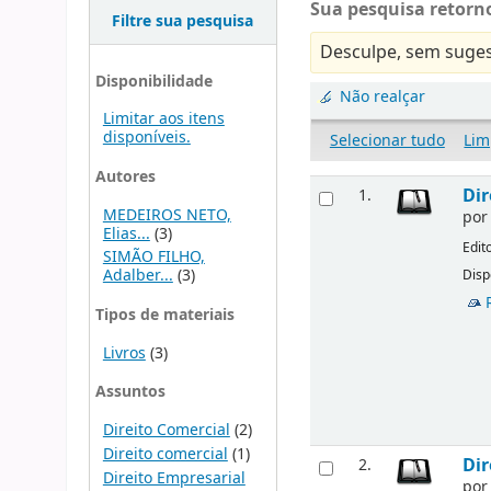
Sua pesquisa retorno
Filtre sua pesquisa
Desculpe, sem suges
Disponibilidade
Não realçar
Limitar aos itens
disponíveis.
Selecionar tudo
Lim
Autores
Dir
1.
MEDEIROS NETO,
po
Elias...
(3)
Edit
SIMÃO FILHO,
Adalber...
(3)
Disp
Tipos de materiais
Livros
(3)
Assuntos
Direito Comercial
(2)
Direito comercial
(1)
Dir
2.
Direito Empresarial
po