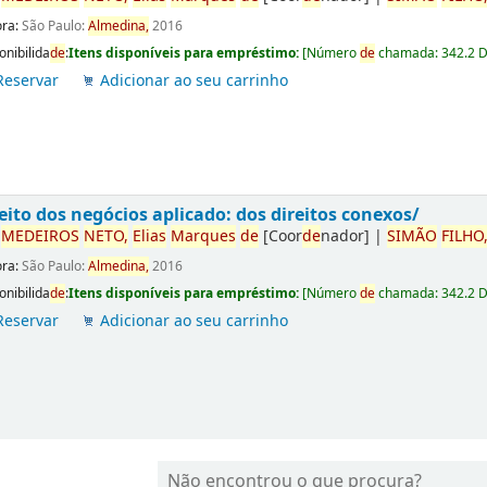
ora:
São Paulo:
Almedina,
2016
onibilida
de
:
Itens disponíveis para empréstimo:
[
Número
de
chamada:
342.2 
Reservar
Adicionar ao seu carrinho
eito dos negócios aplicado: dos direitos conexos/
r
ME
DE
IROS
NETO,
Elias
Marques
de
[Coor
de
nador]
|
SIMÃO
FILHO
ora:
São Paulo:
Almedina,
2016
onibilida
de
:
Itens disponíveis para empréstimo:
[
Número
de
chamada:
342.2 
Reservar
Adicionar ao seu carrinho
Não encontrou o que procura?