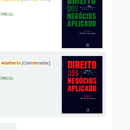
D598
]
(2).
,
Adalberto
[Coor
de
nador]
.
D598
]
(2).