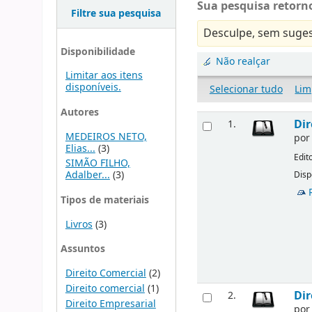
Sua pesquisa retorno
Filtre sua pesquisa
Desculpe, sem suges
Disponibilidade
Não realçar
Limitar aos itens
disponíveis.
Selecionar tudo
Lim
Autores
Dir
1.
MEDEIROS NETO,
po
Elias...
(3)
Edit
SIMÃO FILHO,
Adalber...
(3)
Disp
Tipos de materiais
Livros
(3)
Assuntos
Direito Comercial
(2)
Direito comercial
(1)
Dir
2.
Direito Empresarial
po