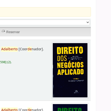
,
Adalberto
[Coor
de
nador]
.
D598
]
(2).
,
Adalberto
[Coor
de
nador]
.