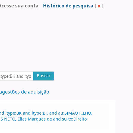
Acesse sua conta
Histórico de pesquisa
[
x
]
Buscar
ugestões de aquisição
nd itype:BK and itype:BK and au:SIMÃO FILHO,
 NETO, Elias Marques de and su-to:Direito