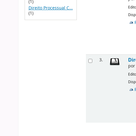
(1)
Edit
Direito Processual C...
(1)
Disp
Dir
3.
po
Edit
Disp