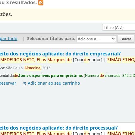
u 3 resultados.
tões.
par tudo
|
Selecionar títulos para:
eito dos negócios aplicado: do direito empresarial/
r
ME
DE
IROS
NETO,
Elias
Marques
de
[Coor
de
nador]
|
SIMÃO
FILHO
ora:
São Paulo:
Almedina,
2015
onibilida
de
:
Itens disponíveis para empréstimo:
[
Número
de
chamada:
342.2 
Reservar
Adicionar ao seu carrinho
eito dos negócios aplicado: do direito processual/
r
ME
DE
IROS
NETO,
Elias
Marques
de
[Coor
de
nador]
|
SIMÃO
FILHO