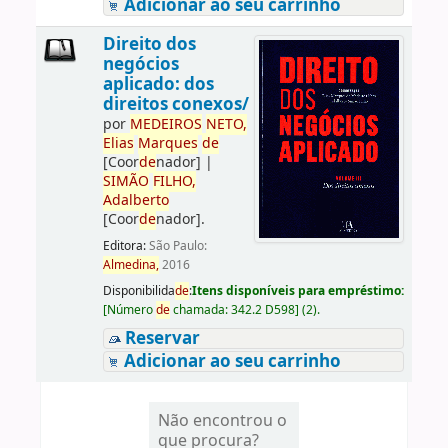
Adicionar ao seu carrinho
Direito dos
negócios
aplicado: dos
direitos conexos/
por
ME
DE
IROS
NETO,
Elias
Marques
de
[Coor
de
nador]
|
SIMÃO
FILHO,
Adalberto
[Coor
de
nador]
.
Editora:
São Paulo:
Almedina,
2016
Disponibilida
de
:
Itens disponíveis para empréstimo:
[
Número
de
chamada:
342.2 D598
]
(2).
Reservar
Adicionar ao seu carrinho
Não encontrou o
que procura?