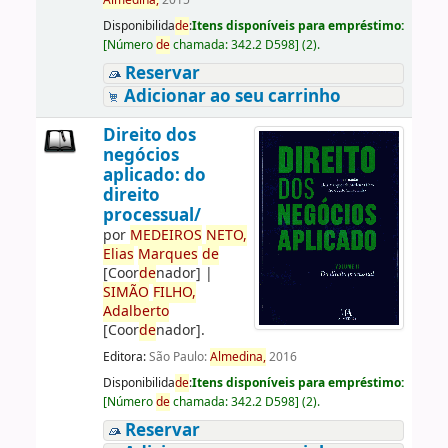
Almedina,
2015
Disponibilida
de
:
Itens disponíveis para empréstimo:
[
Número
de
chamada:
342.2 D598
]
(2).
Reservar
Adicionar ao seu carrinho
Direito dos
negócios
aplicado: do
direito
processual/
por
ME
DE
IROS
NETO,
Elias
Marques
de
[Coor
de
nador]
|
SIMÃO
FILHO,
Adalberto
[Coor
de
nador]
.
Editora:
São Paulo:
Almedina,
2016
Disponibilida
de
:
Itens disponíveis para empréstimo:
[
Número
de
chamada:
342.2 D598
]
(2).
Reservar