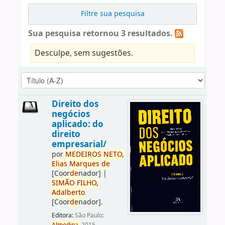
Filtre sua pesquisa
Sua pesquisa retornou 3 resultados.
Desculpe, sem sugestões.
Direito dos
negócios
aplicado: do
direito
empresarial/
por
ME
DE
IROS
NETO,
Elias
Marques
de
[Coor
de
nador]
|
SIMÃO
FILHO,
Adalberto
[Coor
de
nador]
.
Editora:
São Paulo: