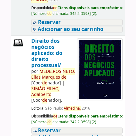
Almedina,
2015
Disponibilida
de
:
Itens disponíveis para empréstimo:
[
Número
de
chamada:
342.2 D598
]
(2).
Reservar
Adicionar ao seu carrinho
Direito dos
negócios
aplicado: do
direito
processual/
por
ME
DE
IROS
NETO,
Elias
Marques
de
[Coor
de
nador]
|
SIMÃO
FILHO,
Adalberto
[Coor
de
nador]
.
Editora:
São Paulo:
Almedina,
2016
Disponibilida
de
:
Itens disponíveis para empréstimo:
[
Número
de
chamada:
342.2 D598
]
(2).
Reservar