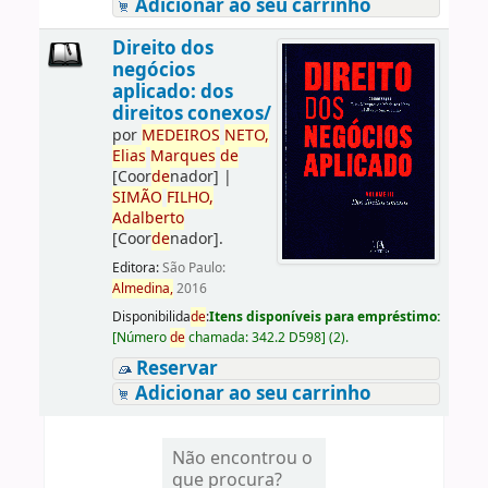
Adicionar ao seu carrinho
Direito dos
negócios
aplicado: dos
direitos conexos/
por
ME
DE
IROS
NETO,
Elias
Marques
de
[Coor
de
nador]
|
SIMÃO
FILHO,
Adalberto
[Coor
de
nador]
.
Editora:
São Paulo:
Almedina,
2016
Disponibilida
de
:
Itens disponíveis para empréstimo:
[
Número
de
chamada:
342.2 D598
]
(2).
Reservar
Adicionar ao seu carrinho
Não encontrou o
que procura?