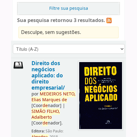
Filtre sua pesquisa
Sua pesquisa retornou 3 resultados.
Desculpe, sem sugestões.
Direito dos
negócios
aplicado: do
direito
empresarial/
por
ME
DE
IROS
NETO,
Elias
Marques
de
[Coor
de
nador]
|
SIMÃO
FILHO,
Adalberto
[Coor
de
nador]
.
Editora:
São Paulo: