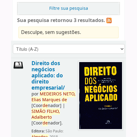
Filtre sua pesquisa
Sua pesquisa retornou 3 resultados.
Desculpe, sem sugestões.
Direito dos
negócios
aplicado: do
direito
empresarial/
por
ME
DE
IROS
NETO,
Elias
Marques
de
[Coor
de
nador]
|
SIMÃO
FILHO,
Adalberto
[Coor
de
nador]
.
Editora:
São Paulo: