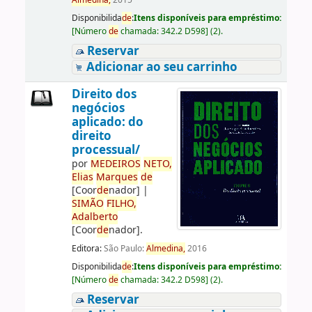
Almedina,
2015
Disponibilida
de
:
Itens disponíveis para empréstimo:
[
Número
de
chamada:
342.2 D598
]
(2).
Reservar
Adicionar ao seu carrinho
Direito dos
negócios
aplicado: do
direito
processual/
por
ME
DE
IROS
NETO,
Elias
Marques
de
[Coor
de
nador]
|
SIMÃO
FILHO,
Adalberto
[Coor
de
nador]
.
Editora:
São Paulo:
Almedina,
2016
Disponibilida
de
:
Itens disponíveis para empréstimo:
[
Número
de
chamada:
342.2 D598
]
(2).
Reservar