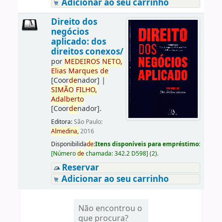
Adicionar ao seu carrinho
Direito dos
negócios
aplicado: dos
direitos conexos/
por
ME
DE
IROS
NETO,
Elias
Marques
de
[Coor
de
nador]
|
SIMÃO
FILHO,
Adalberto
[Coor
de
nador]
.
Editora:
São Paulo:
Almedina,
2016
Disponibilida
de
:
Itens disponíveis para empréstimo:
[
Número
de
chamada:
342.2 D598
]
(2).
Reservar
Adicionar ao seu carrinho
Não encontrou o
que procura?