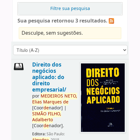
Filtre sua pesquisa
Sua pesquisa retornou 3 resultados.
Desculpe, sem sugestões.
Direito dos
negócios
aplicado: do
direito
empresarial/
por
ME
DE
IROS
NETO,
Elias
Marques
de
[Coor
de
nador]
|
SIMÃO
FILHO,
Adalberto
[Coor
de
nador]
.
Editora:
São Paulo: