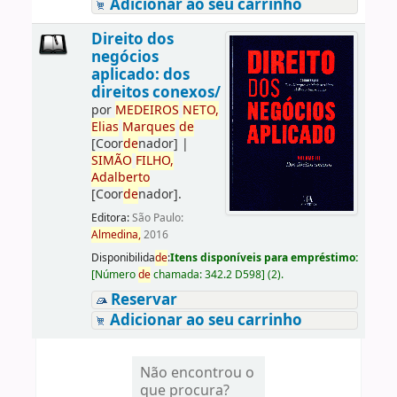
Adicionar ao seu carrinho
Direito dos
negócios
aplicado: dos
direitos conexos/
por
ME
DE
IROS
NETO,
Elias
Marques
de
[Coor
de
nador]
|
SIMÃO
FILHO,
Adalberto
[Coor
de
nador]
.
Editora:
São Paulo:
Almedina,
2016
Disponibilida
de
:
Itens disponíveis para empréstimo:
[
Número
de
chamada:
342.2 D598
]
(2).
Reservar
Adicionar ao seu carrinho
Não encontrou o
que procura?