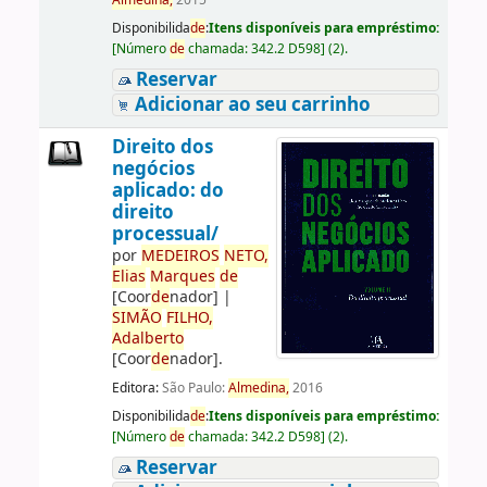
Almedina,
2015
Disponibilida
de
:
Itens disponíveis para empréstimo:
[
Número
de
chamada:
342.2 D598
]
(2).
Reservar
Adicionar ao seu carrinho
Direito dos
negócios
aplicado: do
direito
processual/
por
ME
DE
IROS
NETO,
Elias
Marques
de
[Coor
de
nador]
|
SIMÃO
FILHO,
Adalberto
[Coor
de
nador]
.
Editora:
São Paulo:
Almedina,
2016
Disponibilida
de
:
Itens disponíveis para empréstimo:
[
Número
de
chamada:
342.2 D598
]
(2).
Reservar