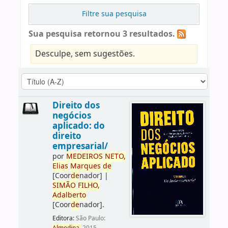
Filtre sua pesquisa
Sua pesquisa retornou 3 resultados.
Desculpe, sem sugestões.
Direito dos
negócios
aplicado: do
direito
empresarial/
por
ME
DE
IROS
NETO,
Elias
Marques
de
[Coor
de
nador]
|
SIMÃO
FILHO,
Adalberto
[Coor
de
nador]
.
Editora:
São Paulo: