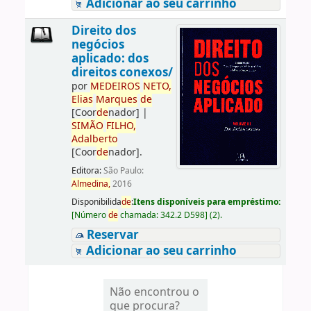
Adicionar ao seu carrinho
Direito dos
negócios
aplicado: dos
direitos conexos/
por
ME
DE
IROS
NETO,
Elias
Marques
de
[Coor
de
nador]
|
SIMÃO
FILHO,
Adalberto
[Coor
de
nador]
.
Editora:
São Paulo:
Almedina,
2016
Disponibilida
de
:
Itens disponíveis para empréstimo:
[
Número
de
chamada:
342.2 D598
]
(2).
Reservar
Adicionar ao seu carrinho
Não encontrou o
que procura?