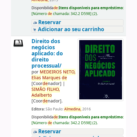
Almedina,
2015
Disponibilida
de
:
Itens disponíveis para empréstimo:
[
Número
de
chamada:
342.2 D598
]
(2).
Reservar
Adicionar ao seu carrinho
Direito dos
negócios
aplicado: do
direito
processual/
por
ME
DE
IROS
NETO,
Elias
Marques
de
[Coor
de
nador]
|
SIMÃO
FILHO,
Adalberto
[Coor
de
nador]
.
Editora:
São Paulo:
Almedina,
2016
Disponibilida
de
:
Itens disponíveis para empréstimo:
[
Número
de
chamada:
342.2 D598
]
(2).
Reservar