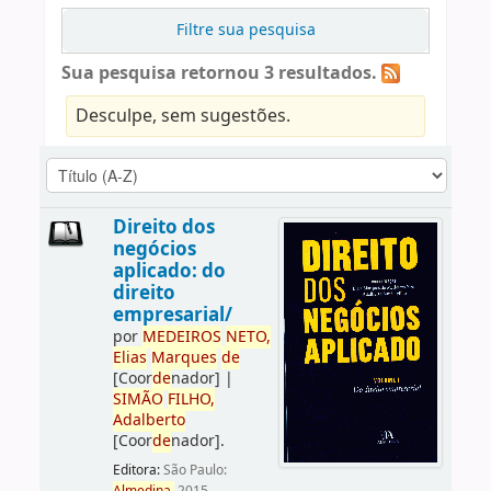
Filtre sua pesquisa
Sua pesquisa retornou 3 resultados.
Desculpe, sem sugestões.
Direito dos
negócios
aplicado: do
direito
empresarial/
por
ME
DE
IROS
NETO,
Elias
Marques
de
[Coor
de
nador]
|
SIMÃO
FILHO,
Adalberto
[Coor
de
nador]
.
Editora:
São Paulo: