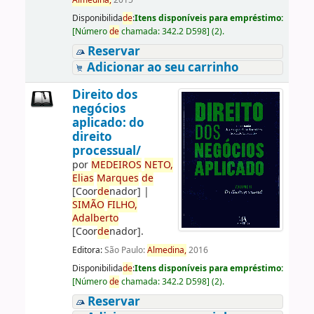
Almedina,
2015
Disponibilida
de
:
Itens disponíveis para empréstimo:
[
Número
de
chamada:
342.2 D598
]
(2).
Reservar
Adicionar ao seu carrinho
Direito dos
negócios
aplicado: do
direito
processual/
por
ME
DE
IROS
NETO,
Elias
Marques
de
[Coor
de
nador]
|
SIMÃO
FILHO,
Adalberto
[Coor
de
nador]
.
Editora:
São Paulo:
Almedina,
2016
Disponibilida
de
:
Itens disponíveis para empréstimo:
[
Número
de
chamada:
342.2 D598
]
(2).
Reservar