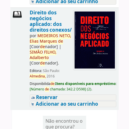
Adicionar ao seu carrinho
Direito dos
negócios
aplicado: dos
direitos conexos/
por
ME
DE
IROS
NETO,
Elias
Marques
de
[Coor
de
nador]
|
SIMÃO
FILHO,
Adalberto
[Coor
de
nador]
.
Editora:
São Paulo:
Almedina,
2016
Disponibilida
de
:
Itens disponíveis para empréstimo:
[
Número
de
chamada:
342.2 D598
]
(2).
Reservar
Adicionar ao seu carrinho
Não encontrou o
que procura?