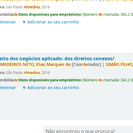
ora:
São Paulo:
Almedina,
2016
onibilida
de
:
Itens disponíveis para empréstimo:
[
Número
de
chamada:
342.2 
Reservar
Adicionar ao seu carrinho
eito dos negócios aplicado: dos direitos conexos/
r
ME
DE
IROS
NETO,
Elias
Marques
de
[Coor
de
nador]
|
SIMÃO
FILHO
ora:
São Paulo:
Almedina,
2016
onibilida
de
:
Itens disponíveis para empréstimo:
[
Número
de
chamada:
342.2 
Reservar
Adicionar ao seu carrinho
Não encontrou o que procura?