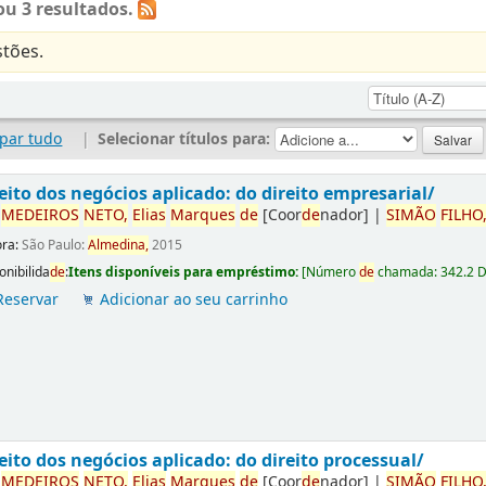
u 3 resultados.
tões.
par tudo
|
Selecionar títulos para:
eito dos negócios aplicado: do direito empresarial/
r
ME
DE
IROS
NETO,
Elias
Marques
de
[Coor
de
nador]
|
SIMÃO
FILHO
ora:
São Paulo:
Almedina,
2015
onibilida
de
:
Itens disponíveis para empréstimo:
[
Número
de
chamada:
342.2 
Reservar
Adicionar ao seu carrinho
eito dos negócios aplicado: do direito processual/
r
ME
DE
IROS
NETO,
Elias
Marques
de
[Coor
de
nador]
|
SIMÃO
FILHO