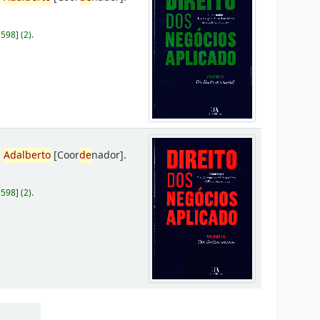
D598
]
(2).
,
Adalberto
[Coor
de
nador]
.
D598
]
(2).