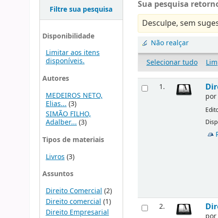
Sua pesquisa retorno
Filtre sua pesquisa
Desculpe, sem suges
Disponibilidade
Não realçar
Limitar aos itens
disponíveis.
Selecionar tudo
Lim
Autores
Dir
1.
MEDEIROS NETO,
po
Elias...
(3)
Edit
SIMÃO FILHO,
Adalber...
(3)
Disp
Tipos de materiais
Livros
(3)
Assuntos
Direito Comercial
(2)
Direito comercial
(1)
Dir
2.
Direito Empresarial
po