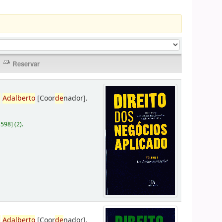
,
Adalberto
[Coor
de
nador]
.
D598
]
(2).
,
Adalberto
[Coor
de
nador]
.