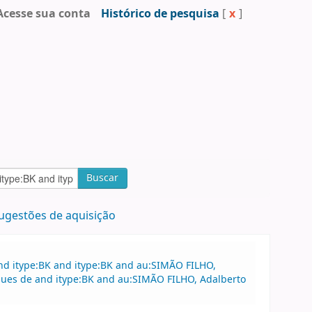
Acesse sua conta
Histórico de pesquisa
[
x
]
Buscar
ugestões de aquisição
nd itype:BK and itype:BK and au:SIMÃO FILHO,
ques de and itype:BK and au:SIMÃO FILHO, Adalberto