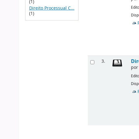
(1)
Edit
Direito Processual C...
(1)
Disp
Dir
3.
po
Edit
Disp