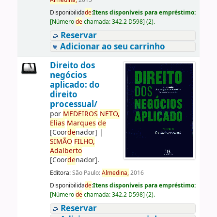
Almedina,
2015
Disponibilida
de
:
Itens disponíveis para empréstimo:
[
Número
de
chamada:
342.2 D598
]
(2).
Reservar
Adicionar ao seu carrinho
Direito dos
negócios
aplicado: do
direito
processual/
por
ME
DE
IROS
NETO,
Elias
Marques
de
[Coor
de
nador]
|
SIMÃO
FILHO,
Adalberto
[Coor
de
nador]
.
Editora:
São Paulo:
Almedina,
2016
Disponibilida
de
:
Itens disponíveis para empréstimo:
[
Número
de
chamada:
342.2 D598
]
(2).
Reservar