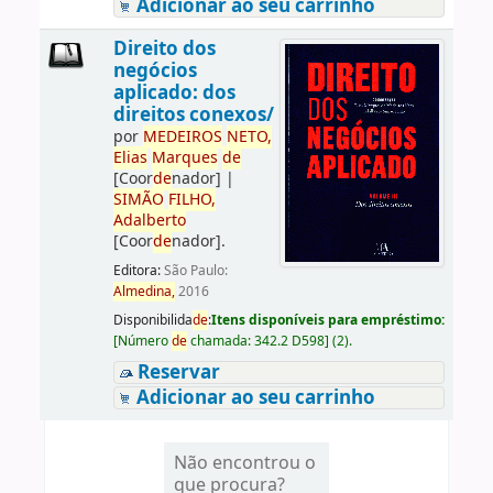
Adicionar ao seu carrinho
Direito dos
negócios
aplicado: dos
direitos conexos/
por
ME
DE
IROS
NETO,
Elias
Marques
de
[Coor
de
nador]
|
SIMÃO
FILHO,
Adalberto
[Coor
de
nador]
.
Editora:
São Paulo:
Almedina,
2016
Disponibilida
de
:
Itens disponíveis para empréstimo:
[
Número
de
chamada:
342.2 D598
]
(2).
Reservar
Adicionar ao seu carrinho
Não encontrou o
que procura?