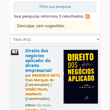
Filtre sua pesquisa
Sua pesquisa retornou 3 resultados.
Desculpe, sem sugestões.
Direito dos
negócios
aplicado: do
direito
empresarial/
por
ME
DE
IROS
NETO,
Elias
Marques
de
[Coor
de
nador]
|
SIMÃO
FILHO,
Adalberto
[Coor
de
nador]
.
Editora:
São Paulo: