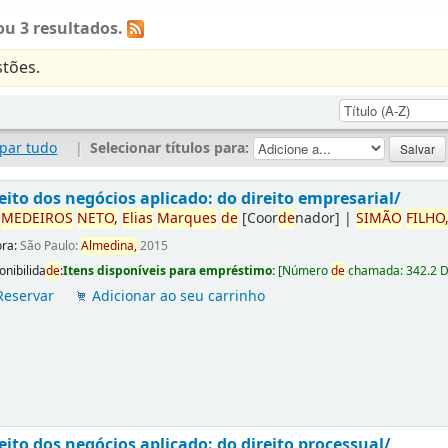
u 3 resultados.
tões.
par tudo
|
Selecionar títulos para:
eito dos negócios aplicado: do direito empresarial/
r
ME
DE
IROS
NETO,
Elias
Marques
de
[Coor
de
nador]
|
SIMÃO
FILHO
ora:
São Paulo:
Almedina,
2015
onibilida
de
:
Itens disponíveis para empréstimo:
[
Número
de
chamada:
342.2 
Reservar
Adicionar ao seu carrinho
eito dos negócios aplicado: do direito processual/