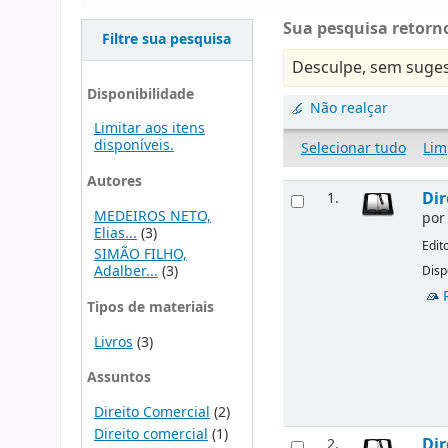
Sua pesquisa retorno
Filtre sua pesquisa
Desculpe, sem suges
Disponibilidade
Não realçar
Limitar aos itens
disponíveis.
Selecionar tudo
Lim
Autores
Dir
1.
MEDEIROS NETO,
po
Elias...
(3)
Edit
SIMÃO FILHO,
Adalber...
(3)
Disp
Tipos de materiais
Livros
(3)
Assuntos
Direito Comercial
(2)
Direito comercial
(1)
Dir
2.