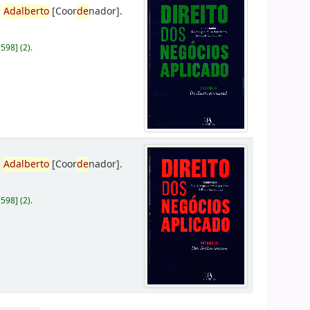
,
Adalberto
[Coor
de
nador]
.
D598
]
(2).
,
Adalberto
[Coor
de
nador]
.
D598
]
(2).