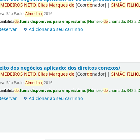
r
ME
DE
IROS
NETO,
Elias
Marques
de
[Coor
de
nador]
|
SIMÃO
FILHO
ora:
São Paulo:
Almedina,
2016
onibilida
de
:
Itens disponíveis para empréstimo:
[
Número
de
chamada:
342.2 
Reservar
Adicionar ao seu carrinho
eito dos negócios aplicado: dos direitos conexos/
r
ME
DE
IROS
NETO,
Elias
Marques
de
[Coor
de
nador]
|
SIMÃO
FILHO
ora:
São Paulo:
Almedina,
2016
onibilida
de
:
Itens disponíveis para empréstimo:
[
Número
de
chamada:
342.2 
Reservar
Adicionar ao seu carrinho