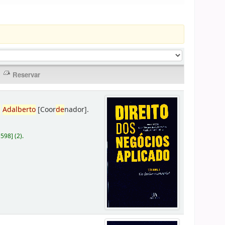
,
Adalberto
[Coor
de
nador]
.
D598
]
(2).