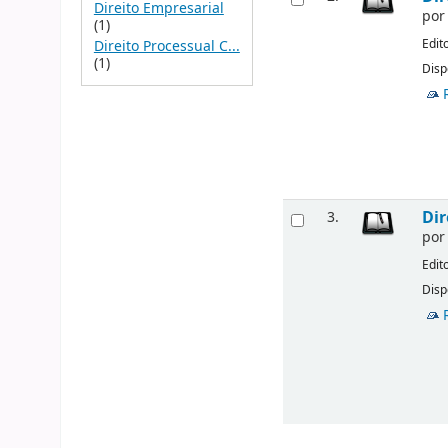
Direito Empresarial
po
(1)
Edit
Direito Processual C...
(1)
Disp
Dir
3.
po
Edit
Disp