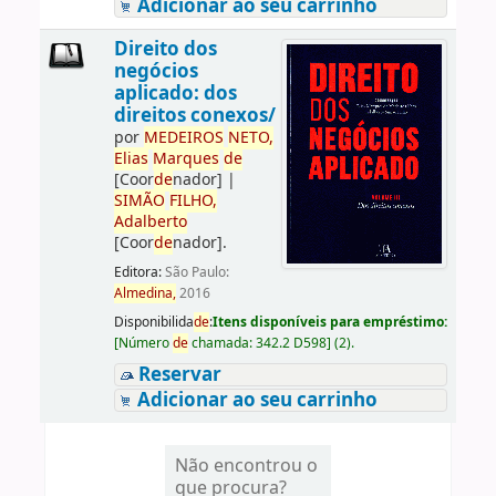
Adicionar ao seu carrinho
Direito dos
negócios
aplicado: dos
direitos conexos/
por
ME
DE
IROS
NETO,
Elias
Marques
de
[Coor
de
nador]
|
SIMÃO
FILHO,
Adalberto
[Coor
de
nador]
.
Editora:
São Paulo:
Almedina,
2016
Disponibilida
de
:
Itens disponíveis para empréstimo:
[
Número
de
chamada:
342.2 D598
]
(2).
Reservar
Adicionar ao seu carrinho
Não encontrou o
que procura?