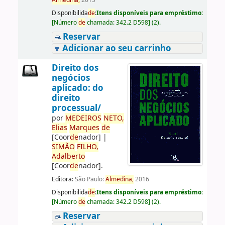
Almedina,
2015
Disponibilida
de
:
Itens disponíveis para empréstimo:
[
Número
de
chamada:
342.2 D598
]
(2).
Reservar
Adicionar ao seu carrinho
Direito dos
negócios
aplicado: do
direito
processual/
por
ME
DE
IROS
NETO,
Elias
Marques
de
[Coor
de
nador]
|
SIMÃO
FILHO,
Adalberto
[Coor
de
nador]
.
Editora:
São Paulo:
Almedina,
2016
Disponibilida
de
:
Itens disponíveis para empréstimo:
[
Número
de
chamada:
342.2 D598
]
(2).
Reservar