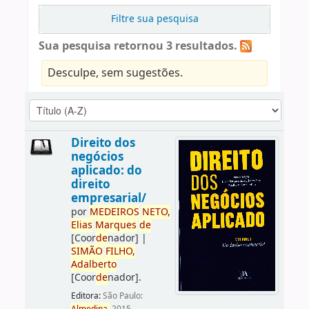
Filtre sua pesquisa
Sua pesquisa retornou 3 resultados.
Desculpe, sem sugestões.
Direito dos
negócios
aplicado: do
direito
empresarial/
por
ME
DE
IROS
NETO,
Elias
Marques
de
[Coor
de
nador]
|
SIMÃO
FILHO,
Adalberto
[Coor
de
nador]
.
Editora:
São Paulo: