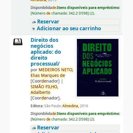
Almedina,
2015
Disponibilida
de
:
Itens disponíveis para empréstimo:
[
Número
de
chamada:
342.2 D598
]
(2).
Reservar
Adicionar ao seu carrinho
Direito dos
negócios
aplicado: do
direito
processual/
por
ME
DE
IROS
NETO,
Elias
Marques
de
[Coor
de
nador]
|
SIMÃO
FILHO,
Adalberto
[Coor
de
nador]
.
Editora:
São Paulo:
Almedina,
2016
Disponibilida
de
:
Itens disponíveis para empréstimo:
[
Número
de
chamada:
342.2 D598
]
(2).
Reservar