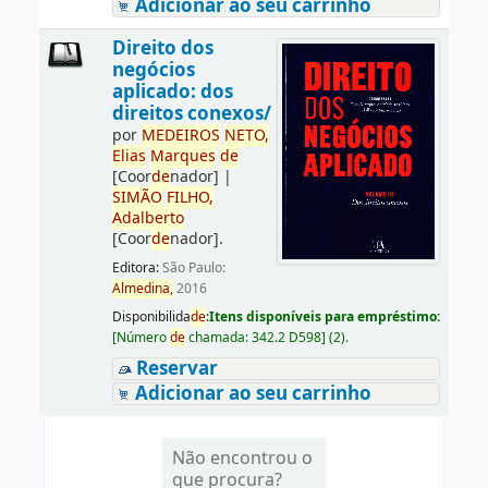
Adicionar ao seu carrinho
Direito dos
negócios
aplicado: dos
direitos conexos/
por
ME
DE
IROS
NETO,
Elias
Marques
de
[Coor
de
nador]
|
SIMÃO
FILHO,
Adalberto
[Coor
de
nador]
.
Editora:
São Paulo:
Almedina,
2016
Disponibilida
de
:
Itens disponíveis para empréstimo:
[
Número
de
chamada:
342.2 D598
]
(2).
Reservar
Adicionar ao seu carrinho
Não encontrou o
que procura?