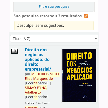
Filtre sua pesquisa
Sua pesquisa retornou 3 resultados.
Desculpe, sem sugestões.
Direito dos
negócios
aplicado: do
direito
empresarial/
por
ME
DE
IROS
NETO,
Elias
Marques
de
[Coor
de
nador]
|
SIMÃO
FILHO,
Adalberto
[Coor
de
nador]
.
Editora:
São Paulo: