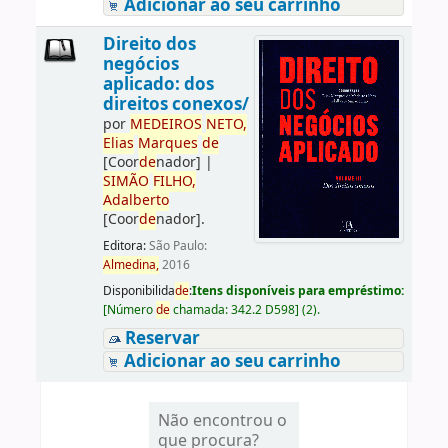
Adicionar ao seu carrinho
Direito dos
negócios
aplicado: dos
direitos conexos/
por
ME
DE
IROS
NETO,
Elias
Marques
de
[Coor
de
nador]
|
SIMÃO
FILHO,
Adalberto
[Coor
de
nador]
.
Editora:
São Paulo:
Almedina,
2016
Disponibilida
de
:
Itens disponíveis para empréstimo:
[
Número
de
chamada:
342.2 D598
]
(2).
Reservar
Adicionar ao seu carrinho
Não encontrou o
que procura?