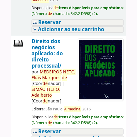
Almedina,
2015
Disponibilida
de
:
Itens disponíveis para empréstimo:
[
Número
de
chamada:
342.2 D598
]
(2).
Reservar
Adicionar ao seu carrinho
Direito dos
negócios
aplicado: do
direito
processual/
por
ME
DE
IROS
NETO,
Elias
Marques
de
[Coor
de
nador]
|
SIMÃO
FILHO,
Adalberto
[Coor
de
nador]
.
Editora:
São Paulo:
Almedina,
2016
Disponibilida
de
:
Itens disponíveis para empréstimo:
[
Número
de
chamada:
342.2 D598
]
(2).
Reservar