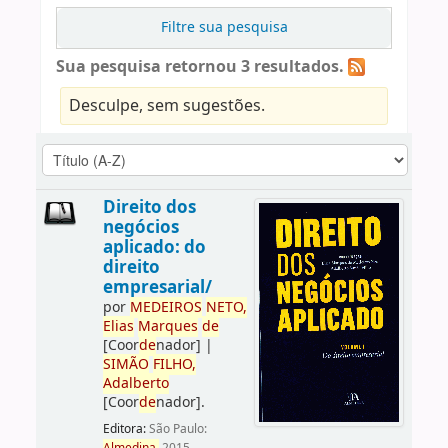
Filtre sua pesquisa
Sua pesquisa retornou 3 resultados.
Desculpe, sem sugestões.
Direito dos
negócios
aplicado: do
direito
empresarial/
por
ME
DE
IROS
NETO,
Elias
Marques
de
[Coor
de
nador]
|
SIMÃO
FILHO,
Adalberto
[Coor
de
nador]
.
Editora:
São Paulo: