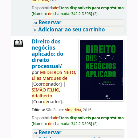
Almedina,
2015
Disponibilida
de
:
Itens disponíveis para empréstimo:
[
Número
de
chamada:
342.2 D598
]
(2).
Reservar
Adicionar ao seu carrinho
Direito dos
negócios
aplicado: do
direito
processual/
por
ME
DE
IROS
NETO,
Elias
Marques
de
[Coor
de
nador]
|
SIMÃO
FILHO,
Adalberto
[Coor
de
nador]
.
Editora:
São Paulo:
Almedina,
2016
Disponibilida
de
:
Itens disponíveis para empréstimo:
[
Número
de
chamada:
342.2 D598
]
(2).
Reservar