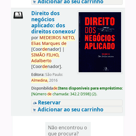
Adicionar ao seu carrinho
Direito dos
negócios
aplicado: dos
direitos conexos/
por
ME
DE
IROS
NETO,
Elias
Marques
de
[Coor
de
nador]
|
SIMÃO
FILHO,
Adalberto
[Coor
de
nador]
.
Editora:
São Paulo:
Almedina,
2016
Disponibilida
de
:
Itens disponíveis para empréstimo:
[
Número
de
chamada:
342.2 D598
]
(2).
Reservar
Adicionar ao seu carrinho
Não encontrou o
que procura?