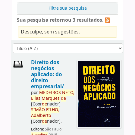
Filtre sua pesquisa
Sua pesquisa retornou 3 resultados.
Desculpe, sem sugestões.
Direito dos
negócios
aplicado: do
direito
empresarial/
por
ME
DE
IROS
NETO,
Elias
Marques
de
[Coor
de
nador]
|
SIMÃO
FILHO,
Adalberto
[Coor
de
nador]
.
Editora:
São Paulo: