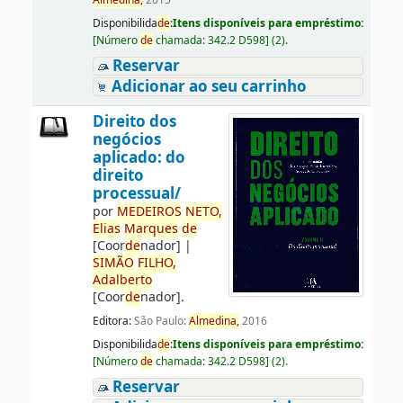
Almedina,
2015
Disponibilida
de
:
Itens disponíveis para empréstimo:
[
Número
de
chamada:
342.2 D598
]
(2).
Reservar
Adicionar ao seu carrinho
Direito dos
negócios
aplicado: do
direito
processual/
por
ME
DE
IROS
NETO,
Elias
Marques
de
[Coor
de
nador]
|
SIMÃO
FILHO,
Adalberto
[Coor
de
nador]
.
Editora:
São Paulo:
Almedina,
2016
Disponibilida
de
:
Itens disponíveis para empréstimo:
[
Número
de
chamada:
342.2 D598
]
(2).
Reservar