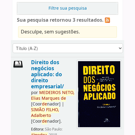
Filtre sua pesquisa
Sua pesquisa retornou 3 resultados.
Desculpe, sem sugestões.
Direito dos
negócios
aplicado: do
direito
empresarial/
por
ME
DE
IROS
NETO,
Elias
Marques
de
[Coor
de
nador]
|
SIMÃO
FILHO,
Adalberto
[Coor
de
nador]
.
Editora:
São Paulo: