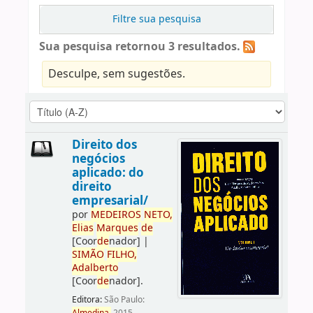
Filtre sua pesquisa
Sua pesquisa retornou 3 resultados.
Desculpe, sem sugestões.
Direito dos
negócios
aplicado: do
direito
empresarial/
por
ME
DE
IROS
NETO,
Elias
Marques
de
[Coor
de
nador]
|
SIMÃO
FILHO,
Adalberto
[Coor
de
nador]
.
Editora:
São Paulo: