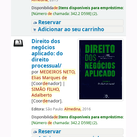
Almedina,
2015
Disponibilida
de
:
Itens disponíveis para empréstimo:
[
Número
de
chamada:
342.2 D598
]
(2).
Reservar
Adicionar ao seu carrinho
Direito dos
negócios
aplicado: do
direito
processual/
por
ME
DE
IROS
NETO,
Elias
Marques
de
[Coor
de
nador]
|
SIMÃO
FILHO,
Adalberto
[Coor
de
nador]
.
Editora:
São Paulo:
Almedina,
2016
Disponibilida
de
:
Itens disponíveis para empréstimo:
[
Número
de
chamada:
342.2 D598
]
(2).
Reservar