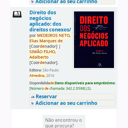
Adicionar ao seu carrinho
Direito dos
negócios
aplicado: dos
direitos conexos/
por
ME
DE
IROS
NETO,
Elias
Marques
de
[Coor
de
nador]
|
SIMÃO
FILHO,
Adalberto
[Coor
de
nador]
.
Editora:
São Paulo:
Almedina,
2016
Disponibilida
de
:
Itens disponíveis para empréstimo:
[
Número
de
chamada:
342.2 D598
]
(2).
Reservar
Adicionar ao seu carrinho
Não encontrou o
que procura?