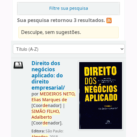
Filtre sua pesquisa
Sua pesquisa retornou 3 resultados.
Desculpe, sem sugestões.
Direito dos
negócios
aplicado: do
direito
empresarial/
por
ME
DE
IROS
NETO,
Elias
Marques
de
[Coor
de
nador]
|
SIMÃO
FILHO,
Adalberto
[Coor
de
nador]
.
Editora:
São Paulo: