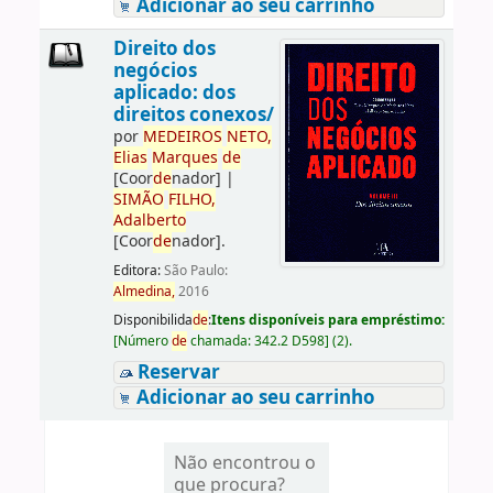
Adicionar ao seu carrinho
Direito dos
negócios
aplicado: dos
direitos conexos/
por
ME
DE
IROS
NETO,
Elias
Marques
de
[Coor
de
nador]
|
SIMÃO
FILHO,
Adalberto
[Coor
de
nador]
.
Editora:
São Paulo:
Almedina,
2016
Disponibilida
de
:
Itens disponíveis para empréstimo:
[
Número
de
chamada:
342.2 D598
]
(2).
Reservar
Adicionar ao seu carrinho
Não encontrou o
que procura?