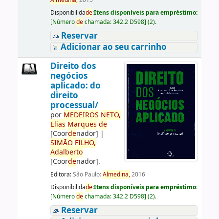
Almedina,
2015
Disponibilida
de
:
Itens disponíveis para empréstimo:
[
Número
de
chamada:
342.2 D598
]
(2).
Reservar
Adicionar ao seu carrinho
Direito dos
negócios
aplicado: do
direito
processual/
por
ME
DE
IROS
NETO,
Elias
Marques
de
[Coor
de
nador]
|
SIMÃO
FILHO,
Adalberto
[Coor
de
nador]
.
Editora:
São Paulo:
Almedina,
2016
Disponibilida
de
:
Itens disponíveis para empréstimo:
[
Número
de
chamada:
342.2 D598
]
(2).
Reservar