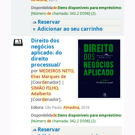
Almedina,
2015
Disponibilida
de
:
Itens disponíveis para empréstimo:
[
Número
de
chamada:
342.2 D598
]
(2).
Reservar
Adicionar ao seu carrinho
Direito dos
negócios
aplicado: do
direito
processual/
por
ME
DE
IROS
NETO,
Elias
Marques
de
[Coor
de
nador]
|
SIMÃO
FILHO,
Adalberto
[Coor
de
nador]
.
Editora:
São Paulo:
Almedina,
2016
Disponibilida
de
:
Itens disponíveis para empréstimo:
[
Número
de
chamada:
342.2 D598
]
(2).
Reservar