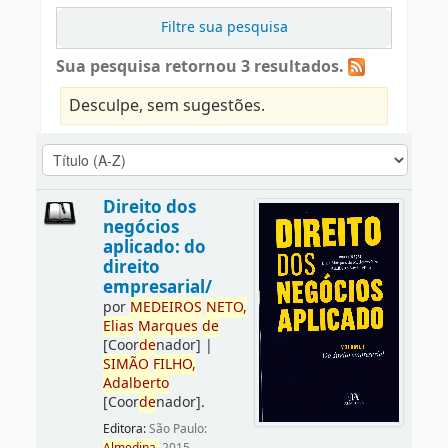
Filtre sua pesquisa
Sua pesquisa retornou 3 resultados.
Desculpe, sem sugestões.
Direito dos
negócios
aplicado: do
direito
empresarial/
por
ME
DE
IROS
NETO,
Elias
Marques
de
[Coor
de
nador]
|
SIMÃO
FILHO,
Adalberto
[Coor
de
nador]
.
Editora:
São Paulo: