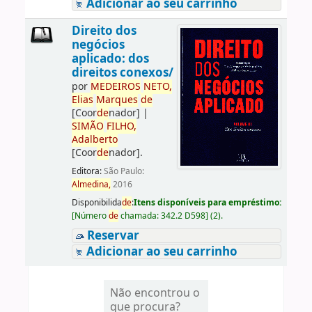
Adicionar ao seu carrinho
Direito dos
negócios
aplicado: dos
direitos conexos/
por
ME
DE
IROS
NETO,
Elias
Marques
de
[Coor
de
nador]
|
SIMÃO
FILHO,
Adalberto
[Coor
de
nador]
.
Editora:
São Paulo:
Almedina,
2016
Disponibilida
de
:
Itens disponíveis para empréstimo:
[
Número
de
chamada:
342.2 D598
]
(2).
Reservar
Adicionar ao seu carrinho
Não encontrou o
que procura?