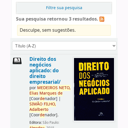
Filtre sua pesquisa
Sua pesquisa retornou 3 resultados.
Desculpe, sem sugestões.
Direito dos
negócios
aplicado: do
direito
empresarial/
por
ME
DE
IROS
NETO,
Elias
Marques
de
[Coor
de
nador]
|
SIMÃO
FILHO,
Adalberto
[Coor
de
nador]
.
Editora:
São Paulo: