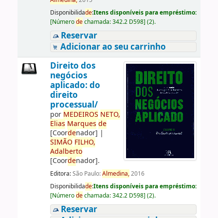
Almedina,
2015
Disponibilida
de
:
Itens disponíveis para empréstimo:
[
Número
de
chamada:
342.2 D598
]
(2).
Reservar
Adicionar ao seu carrinho
Direito dos
negócios
aplicado: do
direito
processual/
por
ME
DE
IROS
NETO,
Elias
Marques
de
[Coor
de
nador]
|
SIMÃO
FILHO,
Adalberto
[Coor
de
nador]
.
Editora:
São Paulo:
Almedina,
2016
Disponibilida
de
:
Itens disponíveis para empréstimo:
[
Número
de
chamada:
342.2 D598
]
(2).
Reservar