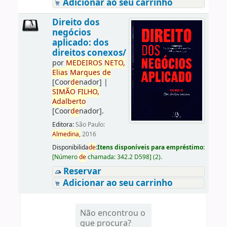
Adicionar ao seu carrinho
Direito dos
negócios
aplicado: dos
direitos conexos/
por
ME
DE
IROS
NETO,
Elias
Marques
de
[Coor
de
nador]
|
SIMÃO
FILHO,
Adalberto
[Coor
de
nador]
.
Editora:
São Paulo:
Almedina,
2016
Disponibilida
de
:
Itens disponíveis para empréstimo:
[
Número
de
chamada:
342.2 D598
]
(2).
Reservar
Adicionar ao seu carrinho
Não encontrou o
que procura?