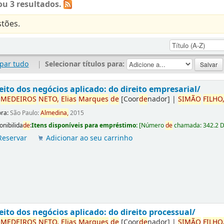
u 3 resultados.
tões.
par tudo
|
Selecionar títulos para:
eito dos negócios aplicado: do direito empresarial/
r
ME
DE
IROS
NETO,
Elias
Marques
de
[Coor
de
nador]
|
SIMÃO
FILHO
ora:
São Paulo:
Almedina,
2015
onibilida
de
:
Itens disponíveis para empréstimo:
[
Número
de
chamada:
342.2 
Reservar
Adicionar ao seu carrinho
eito dos negócios aplicado: do direito processual/
r
ME
DE
IROS
NETO,
Elias
Marques
de
[Coor
de
nador]
|
SIMÃO
FILHO