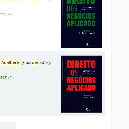
D598
]
(2).
,
Adalberto
[Coor
de
nador]
.
D598
]
(2).