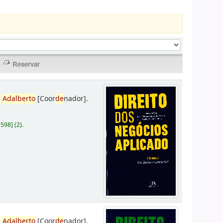
,
Adalberto
[Coor
de
nador]
.
D598
]
(2).
,
Adalberto
[Coor
de
nador]
.