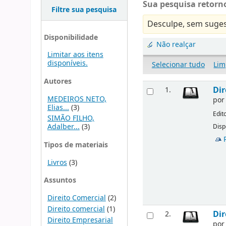
Sua pesquisa retorno
Filtre sua pesquisa
Desculpe, sem suges
Disponibilidade
Não realçar
Limitar aos itens
disponíveis.
Selecionar tudo
Lim
Autores
Dir
1.
MEDEIROS NETO,
po
Elias...
(3)
Edit
SIMÃO FILHO,
Adalber...
(3)
Disp
Tipos de materiais
Livros
(3)
Assuntos
Direito Comercial
(2)
Direito comercial
(1)
Dir
2.
Direito Empresarial
po