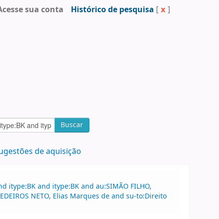
Acesse sua conta
Histórico de pesquisa
[
x
]
Buscar
ugestões de aquisição
nd itype:BK and itype:BK and au:SIMÃO FILHO,
MEDEIROS NETO, Elias Marques de and su-to:Direito