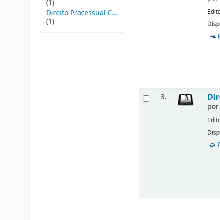
(1)
Edit
Direito Processual C...
(1)
Disp
Dir
3.
po
Edit
Disp