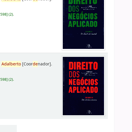
D598
]
(2).
,
Adalberto
[Coor
de
nador]
.
D598
]
(2).