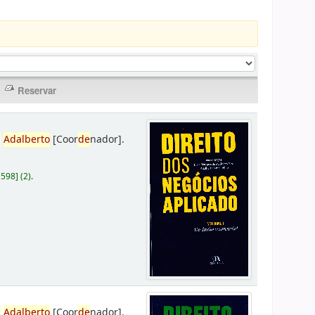
,
Adalberto
[Coor
de
nador]
.
D598
]
(2).
,
Adalberto
[Coor
de
nador]
.