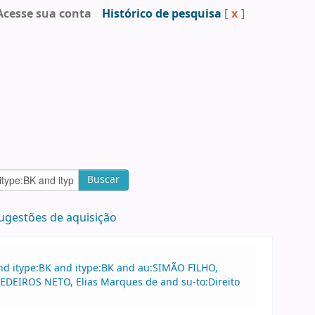
Acesse sua conta
Histórico de pesquisa
[
x
]
Buscar
ugestões de aquisição
nd itype:BK and itype:BK and au:SIMÃO FILHO,
MEDEIROS NETO, Elias Marques de and su-to:Direito