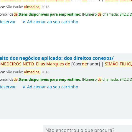
ora:
São Paulo:
Almedina,
2016
onibilida
de
:
Itens disponíveis para empréstimo:
[
Número
de
chamada:
342.2 
Reservar
Adicionar ao seu carrinho
eito dos negócios aplicado: dos direitos conexos/
r
ME
DE
IROS
NETO,
Elias
Marques
de
[Coor
de
nador]
|
SIMÃO
FILHO
ora:
São Paulo:
Almedina,
2016
onibilida
de
:
Itens disponíveis para empréstimo:
[
Número
de
chamada:
342.2 
Reservar
Adicionar ao seu carrinho
Não encontrou o que procura?