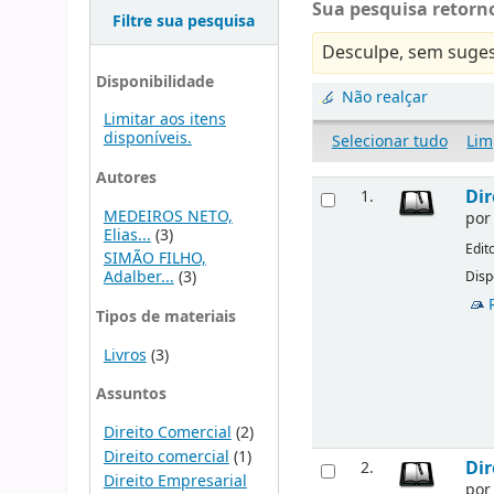
Sua pesquisa retorno
Filtre sua pesquisa
Desculpe, sem suges
Disponibilidade
Não realçar
Limitar aos itens
disponíveis.
Selecionar tudo
Lim
Autores
Dir
1.
MEDEIROS NETO,
po
Elias...
(3)
Edit
SIMÃO FILHO,
Adalber...
(3)
Disp
Tipos de materiais
Livros
(3)
Assuntos
Direito Comercial
(2)
Direito comercial
(1)
Dir
2.
Direito Empresarial
po