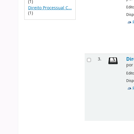
(1)
Edit
Direito Processual C...
(1)
Disp
Dir
3.
po
Edit
Disp