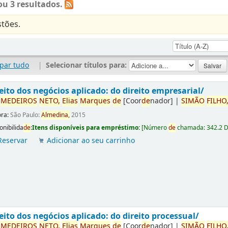
u 3 resultados.
tões.
par tudo
|
Selecionar títulos para:
eito dos negócios aplicado: do direito empresarial/
r
ME
DE
IROS
NETO,
Elias
Marques
de
[Coor
de
nador]
|
SIMÃO
FILHO
ora:
São Paulo:
Almedina,
2015
onibilida
de
:
Itens disponíveis para empréstimo:
[
Número
de
chamada:
342.2 
Reservar
Adicionar ao seu carrinho
eito dos negócios aplicado: do direito processual/
r
ME
DE
IROS
NETO,
Elias
Marques
de
[Coor
de
nador]
|
SIMÃO
FILHO