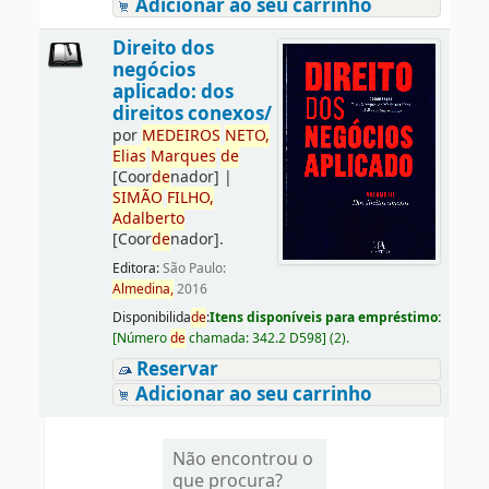
Adicionar ao seu carrinho
Direito dos
negócios
aplicado: dos
direitos conexos/
por
ME
DE
IROS
NETO,
Elias
Marques
de
[Coor
de
nador]
|
SIMÃO
FILHO,
Adalberto
[Coor
de
nador]
.
Editora:
São Paulo:
Almedina,
2016
Disponibilida
de
:
Itens disponíveis para empréstimo:
[
Número
de
chamada:
342.2 D598
]
(2).
Reservar
Adicionar ao seu carrinho
Não encontrou o
que procura?