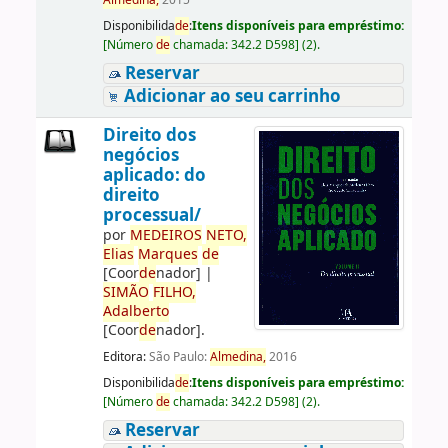
Almedina,
2015
Disponibilida
de
:
Itens disponíveis para empréstimo:
[
Número
de
chamada:
342.2 D598
]
(2).
Reservar
Adicionar ao seu carrinho
Direito dos
negócios
aplicado: do
direito
processual/
por
ME
DE
IROS
NETO,
Elias
Marques
de
[Coor
de
nador]
|
SIMÃO
FILHO,
Adalberto
[Coor
de
nador]
.
Editora:
São Paulo:
Almedina,
2016
Disponibilida
de
:
Itens disponíveis para empréstimo:
[
Número
de
chamada:
342.2 D598
]
(2).
Reservar