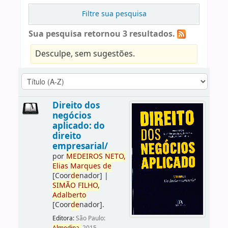
Filtre sua pesquisa
Sua pesquisa retornou 3 resultados.
Desculpe, sem sugestões.
Direito dos
negócios
aplicado: do
direito
empresarial/
por
ME
DE
IROS
NETO,
Elias
Marques
de
[Coor
de
nador]
|
SIMÃO
FILHO,
Adalberto
[Coor
de
nador]
.
Editora:
São Paulo: