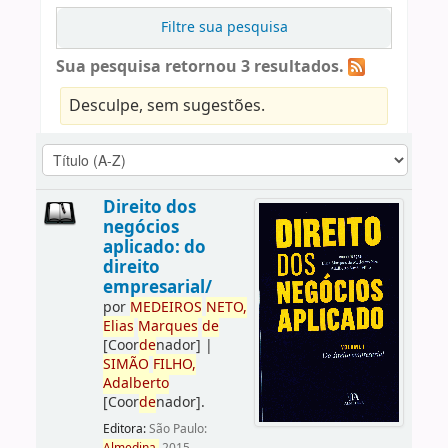
Filtre sua pesquisa
Sua pesquisa retornou 3 resultados.
Desculpe, sem sugestões.
Direito dos
negócios
aplicado: do
direito
empresarial/
por
ME
DE
IROS
NETO,
Elias
Marques
de
[Coor
de
nador]
|
SIMÃO
FILHO,
Adalberto
[Coor
de
nador]
.
Editora:
São Paulo: