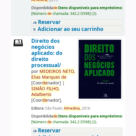
Almedina,
2015
Disponibilida
de
:
Itens disponíveis para empréstimo:
[
Número
de
chamada:
342.2 D598
]
(2).
Reservar
Adicionar ao seu carrinho
Direito dos
negócios
aplicado: do
direito
processual/
por
ME
DE
IROS
NETO,
Elias
Marques
de
[Coor
de
nador]
|
SIMÃO
FILHO,
Adalberto
[Coor
de
nador]
.
Editora:
São Paulo:
Almedina,
2016
Disponibilida
de
:
Itens disponíveis para empréstimo:
[
Número
de
chamada:
342.2 D598
]
(2).
Reservar