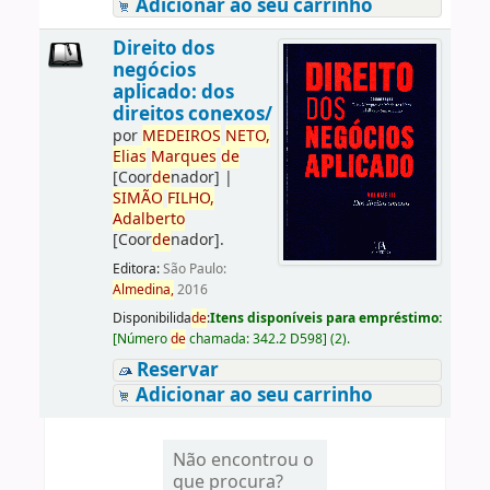
Adicionar ao seu carrinho
Direito dos
negócios
aplicado: dos
direitos conexos/
por
ME
DE
IROS
NETO,
Elias
Marques
de
[Coor
de
nador]
|
SIMÃO
FILHO,
Adalberto
[Coor
de
nador]
.
Editora:
São Paulo:
Almedina,
2016
Disponibilida
de
:
Itens disponíveis para empréstimo:
[
Número
de
chamada:
342.2 D598
]
(2).
Reservar
Adicionar ao seu carrinho
Não encontrou o
que procura?