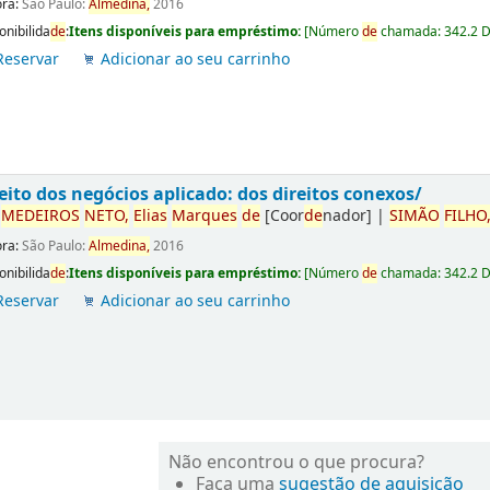
ora:
São Paulo:
Almedina,
2016
onibilida
de
:
Itens disponíveis para empréstimo:
[
Número
de
chamada:
342.2 
Reservar
Adicionar ao seu carrinho
eito dos negócios aplicado: dos direitos conexos/
r
ME
DE
IROS
NETO,
Elias
Marques
de
[Coor
de
nador]
|
SIMÃO
FILHO
ora:
São Paulo:
Almedina,
2016
onibilida
de
:
Itens disponíveis para empréstimo:
[
Número
de
chamada:
342.2 
Reservar
Adicionar ao seu carrinho
Não encontrou o que procura?
Faça uma
sugestão de aquisição