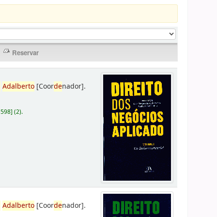
,
Adalberto
[Coor
de
nador]
.
D598
]
(2).
,
Adalberto
[Coor
de
nador]
.