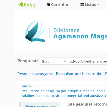
Carrinho
Listas
Biblioteca
Agamenon
Magalhães
Pesquisar
Pesquisa avançada
Pesquisar por hierarquia
P
Início
›
Resultados da pesquisa por 'ccl=pb:Almedina, and a
Adalberto and su-to:Direito comercial and au:SIMÃO F
Sua pesquisa retorno
Filtre sua pesquisa