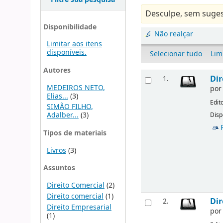
Desculpe, sem suges
Disponibilidade
Não realçar
Limitar aos itens
disponíveis.
Selecionar tudo
Lim
Autores
Dir
1.
MEDEIROS NETO,
po
Elias...
(3)
Edit
SIMÃO FILHO,
Adalber...
(3)
Disp
Tipos de materiais
Livros
(3)
Assuntos
Direito Comercial
(2)
Direito comercial
(1)
Dir
2.
Direito Empresarial
po
(1)