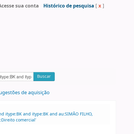
Acesse sua conta
Histórico de pesquisa
[
x
]
Buscar
ugestões de aquisição
nd itype:BK and itype:BK and au:SIMÃO FILHO,
Direito comercial'