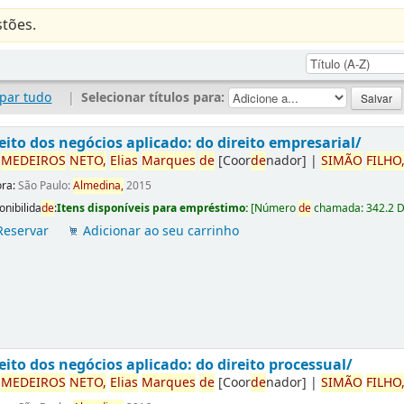
tões.
par tudo
|
Selecionar títulos para:
eito dos negócios aplicado: do direito empresarial/
r
ME
DE
IROS
NETO,
Elias
Marques
de
[Coor
de
nador]
|
SIMÃO
FILHO
ora:
São Paulo:
Almedina,
2015
onibilida
de
:
Itens disponíveis para empréstimo:
[
Número
de
chamada:
342.2 
Reservar
Adicionar ao seu carrinho
eito dos negócios aplicado: do direito processual/
r
ME
DE
IROS
NETO,
Elias
Marques
de
[Coor
de
nador]
|
SIMÃO
FILHO