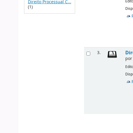
Edit
Direito Processual C...
(1)
Disp
Dir
3.
po
Edit
Disp