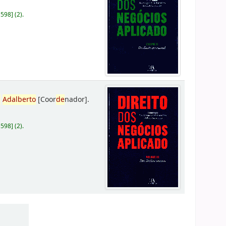
D598
]
(2).
,
Adalberto
[Coor
de
nador]
.
D598
]
(2).