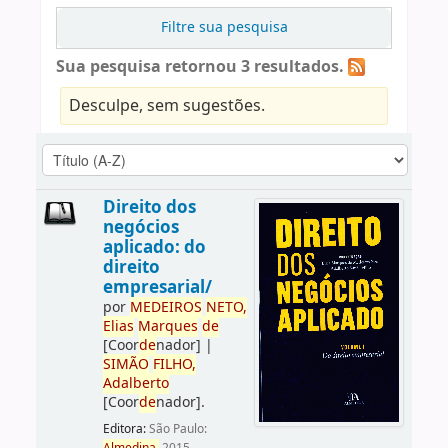
Filtre sua pesquisa
Sua pesquisa retornou 3 resultados.
Desculpe, sem sugestões.
Direito dos
negócios
aplicado: do
direito
empresarial/
por
ME
DE
IROS
NETO,
Elias
Marques
de
[Coor
de
nador]
|
SIMÃO
FILHO,
Adalberto
[Coor
de
nador]
.
Editora:
São Paulo: