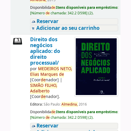
Almedina,
2015
Disponibilida
de
:
Itens disponíveis para empréstimo:
[
Número
de
chamada:
342.2 D598
]
(2).
Reservar
Adicionar ao seu carrinho
Direito dos
negócios
aplicado: do
direito
processual/
por
ME
DE
IROS
NETO,
Elias
Marques
de
[Coor
de
nador]
|
SIMÃO
FILHO,
Adalberto
[Coor
de
nador]
.
Editora:
São Paulo:
Almedina,
2016
Disponibilida
de
:
Itens disponíveis para empréstimo:
[
Número
de
chamada:
342.2 D598
]
(2).
Reservar