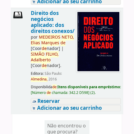
Adicionar ao seu carrinho
Direito dos
negócios
aplicado: dos
direitos conexos/
por
ME
DE
IROS
NETO,
Elias
Marques
de
[Coor
de
nador]
|
SIMÃO
FILHO,
Adalberto
[Coor
de
nador]
.
Editora:
São Paulo:
Almedina,
2016
Disponibilida
de
:
Itens disponíveis para empréstimo:
[
Número
de
chamada:
342.2 D598
]
(2).
Reservar
Adicionar ao seu carrinho
Não encontrou o
que procura?