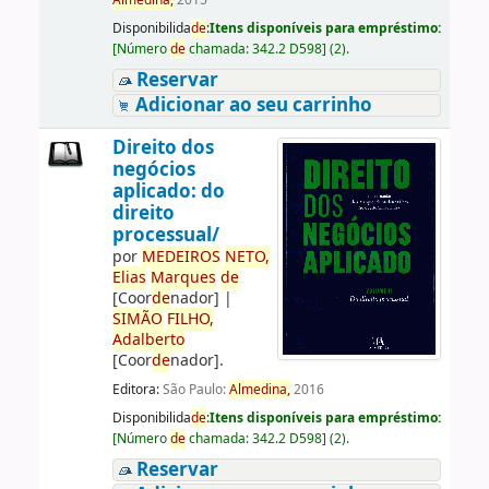
Almedina,
2015
Disponibilida
de
:
Itens disponíveis para empréstimo:
[
Número
de
chamada:
342.2 D598
]
(2).
Reservar
Adicionar ao seu carrinho
Direito dos
negócios
aplicado: do
direito
processual/
por
ME
DE
IROS
NETO,
Elias
Marques
de
[Coor
de
nador]
|
SIMÃO
FILHO,
Adalberto
[Coor
de
nador]
.
Editora:
São Paulo:
Almedina,
2016
Disponibilida
de
:
Itens disponíveis para empréstimo:
[
Número
de
chamada:
342.2 D598
]
(2).
Reservar