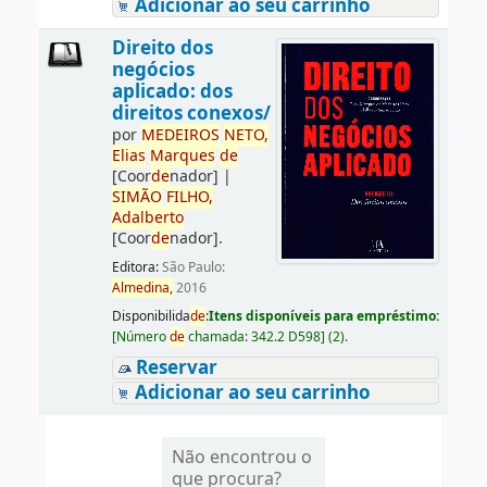
Adicionar ao seu carrinho
Direito dos
negócios
aplicado: dos
direitos conexos/
por
ME
DE
IROS
NETO,
Elias
Marques
de
[Coor
de
nador]
|
SIMÃO
FILHO,
Adalberto
[Coor
de
nador]
.
Editora:
São Paulo:
Almedina,
2016
Disponibilida
de
:
Itens disponíveis para empréstimo:
[
Número
de
chamada:
342.2 D598
]
(2).
Reservar
Adicionar ao seu carrinho
Não encontrou o
que procura?