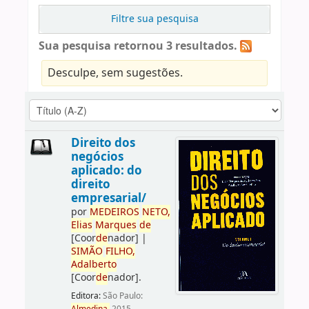
Filtre sua pesquisa
Sua pesquisa retornou 3 resultados.
Desculpe, sem sugestões.
Direito dos
negócios
aplicado: do
direito
empresarial/
por
ME
DE
IROS
NETO,
Elias
Marques
de
[Coor
de
nador]
|
SIMÃO
FILHO,
Adalberto
[Coor
de
nador]
.
Editora:
São Paulo: