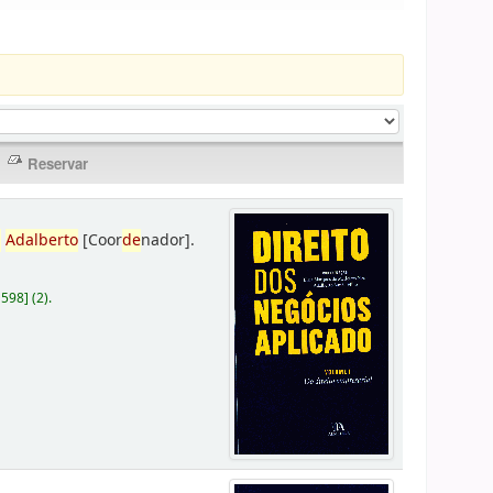
,
Adalberto
[Coor
de
nador]
.
D598
]
(2).