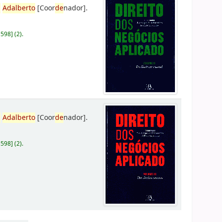
,
Adalberto
[Coor
de
nador]
.
D598
]
(2).
,
Adalberto
[Coor
de
nador]
.
D598
]
(2).