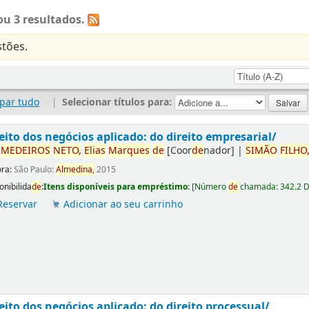
u 3 resultados.
tões.
par tudo
|
Selecionar títulos para:
eito dos negócios aplicado: do direito empresarial/
r
ME
DE
IROS
NETO,
Elias
Marques
de
[Coor
de
nador]
|
SIMÃO
FILHO
ora:
São Paulo:
Almedina,
2015
onibilida
de
:
Itens disponíveis para empréstimo:
[
Número
de
chamada:
342.2 
Reservar
Adicionar ao seu carrinho
eito dos negócios aplicado: do direito processual/