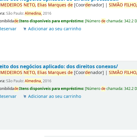
r
ME
DE
IROS
NETO,
Elias
Marques
de
[Coor
de
nador]
|
SIMÃO
FILHO
ora:
São Paulo:
Almedina,
2016
onibilida
de
:
Itens disponíveis para empréstimo:
[
Número
de
chamada:
342.2 
Reservar
Adicionar ao seu carrinho
eito dos negócios aplicado: dos direitos conexos/
r
ME
DE
IROS
NETO,
Elias
Marques
de
[Coor
de
nador]
|
SIMÃO
FILHO
ora:
São Paulo:
Almedina,
2016
onibilida
de
:
Itens disponíveis para empréstimo:
[
Número
de
chamada:
342.2 
Reservar
Adicionar ao seu carrinho