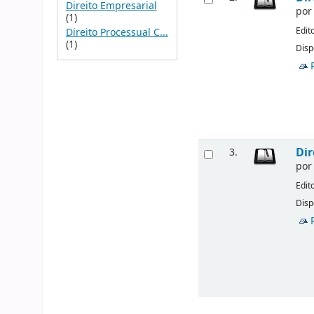
Direito Empresarial
po
(1)
Edit
Direito Processual C...
(1)
Disp
Dir
3.
po
Edit
Disp