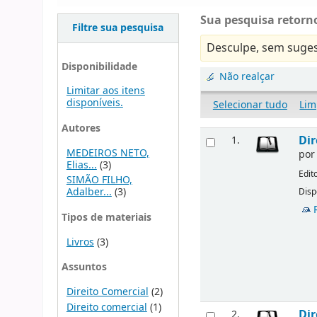
Sua pesquisa retorno
Filtre sua pesquisa
Desculpe, sem suges
Disponibilidade
Não realçar
Limitar aos itens
disponíveis.
Selecionar tudo
Lim
Autores
Dir
1.
MEDEIROS NETO,
po
Elias...
(3)
Edit
SIMÃO FILHO,
Adalber...
(3)
Disp
Tipos de materiais
Livros
(3)
Assuntos
Direito Comercial
(2)
Direito comercial
(1)
Dir
2.