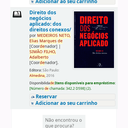
Adicionar ao seu carrinho
Direito dos
negócios
aplicado: dos
direitos conexos/
por
ME
DE
IROS
NETO,
Elias
Marques
de
[Coor
de
nador]
|
SIMÃO
FILHO,
Adalberto
[Coor
de
nador]
.
Editora:
São Paulo:
Almedina,
2016
Disponibilida
de
:
Itens disponíveis para empréstimo:
[
Número
de
chamada:
342.2 D598
]
(2).
Reservar
Adicionar ao seu carrinho
Não encontrou o
que procura?