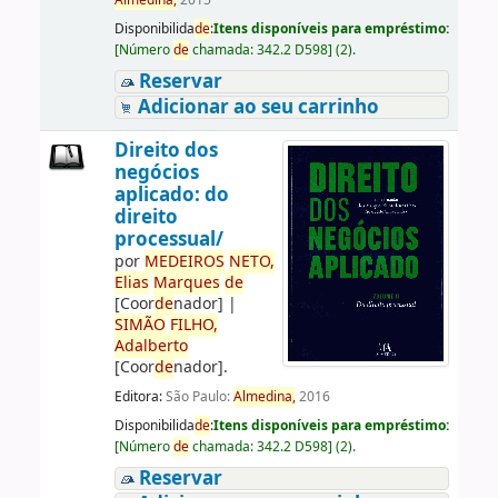
Almedina,
2015
Disponibilida
de
:
Itens disponíveis para empréstimo:
[
Número
de
chamada:
342.2 D598
]
(2).
Reservar
Adicionar ao seu carrinho
Direito dos
negócios
aplicado: do
direito
processual/
por
ME
DE
IROS
NETO,
Elias
Marques
de
[Coor
de
nador]
|
SIMÃO
FILHO,
Adalberto
[Coor
de
nador]
.
Editora:
São Paulo:
Almedina,
2016
Disponibilida
de
:
Itens disponíveis para empréstimo:
[
Número
de
chamada:
342.2 D598
]
(2).
Reservar