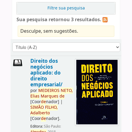
Filtre sua pesquisa
Sua pesquisa retornou 3 resultados.
Desculpe, sem sugestões.
Direito dos
negócios
aplicado: do
direito
empresarial/
por
ME
DE
IROS
NETO,
Elias
Marques
de
[Coor
de
nador]
|
SIMÃO
FILHO,
Adalberto
[Coor
de
nador]
.
Editora:
São Paulo: