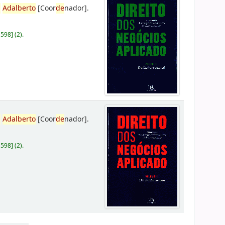
,
Adalberto
[Coor
de
nador]
.
D598
]
(2).
,
Adalberto
[Coor
de
nador]
.
D598
]
(2).