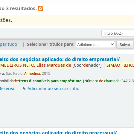
u 3 resultados.
tões.
par tudo
|
Selecionar títulos para:
eito dos negócios aplicado: do direito empresarial/
r
ME
DE
IROS
NETO,
Elias
Marques
de
[Coor
de
nador]
|
SIMÃO
FILHO
ora:
São Paulo:
Almedina,
2015
onibilida
de
:
Itens disponíveis para empréstimo:
[
Número
de
chamada:
342.2 
Reservar
Adicionar ao seu carrinho
eito dos negócios aplicado: do direito processual/