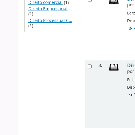
Direito comercial
(1)
po
Direito Empresarial
Edit
(1)
Direito Processual C...
Disp
(1)
Dir
3.
po
Edit
Disp