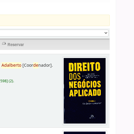
,
Adalberto
[Coor
de
nador]
.
D598
]
(2).