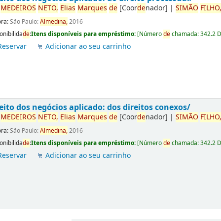
r
ME
DE
IROS
NETO,
Elias
Marques
de
[Coor
de
nador]
|
SIMÃO
FILHO
ora:
São Paulo:
Almedina,
2016
onibilida
de
:
Itens disponíveis para empréstimo:
[
Número
de
chamada:
342.2 
Reservar
Adicionar ao seu carrinho
eito dos negócios aplicado: dos direitos conexos/
r
ME
DE
IROS
NETO,
Elias
Marques
de
[Coor
de
nador]
|
SIMÃO
FILHO
ora:
São Paulo:
Almedina,
2016
onibilida
de
:
Itens disponíveis para empréstimo:
[
Número
de
chamada:
342.2 
Reservar
Adicionar ao seu carrinho