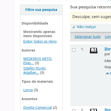
Sua pesquisa retorno
Filtre sua pesquisa
Desculpe, sem suges
Disponibilidade
Não realçar
Mostrando apenas
itens disponíveis
Selecionar tudo
Lim
Exibir todos os itens
Dir
1.
Autores
po
MEDEIROS NETO,
Edit
Elias...
(3)
Disp
SIMÃO FILHO,
Adalber...
(3)
Tipos de materiais
Livros
(3)
Assuntos
Direito Comercial
(2)
Dir
2.