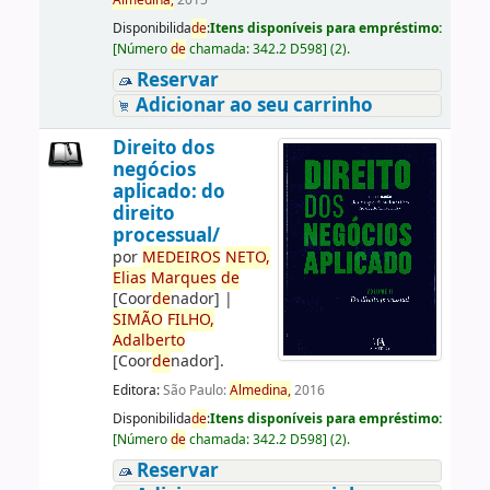
Almedina,
2015
Disponibilida
de
:
Itens disponíveis para empréstimo:
[
Número
de
chamada:
342.2 D598
]
(2).
Reservar
Adicionar ao seu carrinho
Direito dos
negócios
aplicado: do
direito
processual/
por
ME
DE
IROS
NETO,
Elias
Marques
de
[Coor
de
nador]
|
SIMÃO
FILHO,
Adalberto
[Coor
de
nador]
.
Editora:
São Paulo:
Almedina,
2016
Disponibilida
de
:
Itens disponíveis para empréstimo:
[
Número
de
chamada:
342.2 D598
]
(2).
Reservar