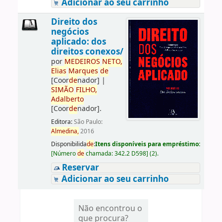
Adicionar ao seu carrinho
Direito dos
negócios
aplicado: dos
direitos conexos/
por
ME
DE
IROS
NETO,
Elias
Marques
de
[Coor
de
nador]
|
SIMÃO
FILHO,
Adalberto
[Coor
de
nador]
.
Editora:
São Paulo:
Almedina,
2016
Disponibilida
de
:
Itens disponíveis para empréstimo:
[
Número
de
chamada:
342.2 D598
]
(2).
Reservar
Adicionar ao seu carrinho
Não encontrou o
que procura?