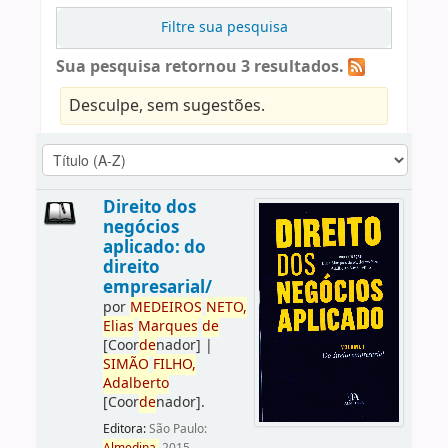
Filtre sua pesquisa
Sua pesquisa retornou 3 resultados.
Desculpe, sem sugestões.
Direito dos
negócios
aplicado: do
direito
empresarial/
por
ME
DE
IROS
NETO,
Elias
Marques
de
[Coor
de
nador]
|
SIMÃO
FILHO,
Adalberto
[Coor
de
nador]
.
Editora:
São Paulo: