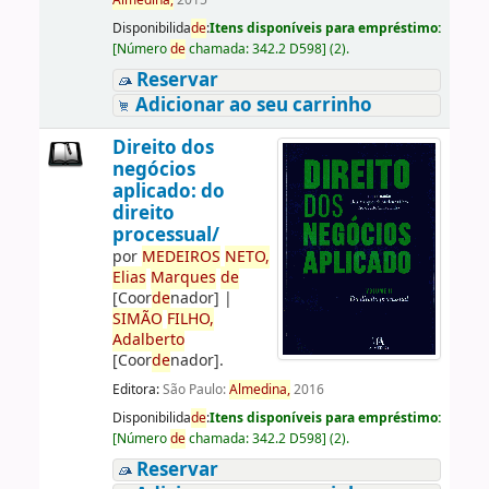
Almedina,
2015
Disponibilida
de
:
Itens disponíveis para empréstimo:
[
Número
de
chamada:
342.2 D598
]
(2).
Reservar
Adicionar ao seu carrinho
Direito dos
negócios
aplicado: do
direito
processual/
por
ME
DE
IROS
NETO,
Elias
Marques
de
[Coor
de
nador]
|
SIMÃO
FILHO,
Adalberto
[Coor
de
nador]
.
Editora:
São Paulo:
Almedina,
2016
Disponibilida
de
:
Itens disponíveis para empréstimo:
[
Número
de
chamada:
342.2 D598
]
(2).
Reservar