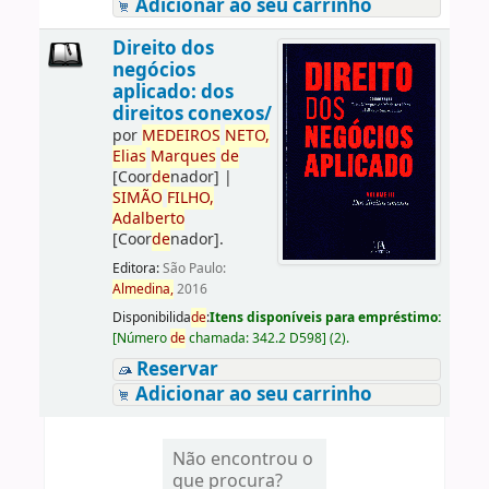
Adicionar ao seu carrinho
Direito dos
negócios
aplicado: dos
direitos conexos/
por
ME
DE
IROS
NETO,
Elias
Marques
de
[Coor
de
nador]
|
SIMÃO
FILHO,
Adalberto
[Coor
de
nador]
.
Editora:
São Paulo:
Almedina,
2016
Disponibilida
de
:
Itens disponíveis para empréstimo:
[
Número
de
chamada:
342.2 D598
]
(2).
Reservar
Adicionar ao seu carrinho
Não encontrou o
que procura?