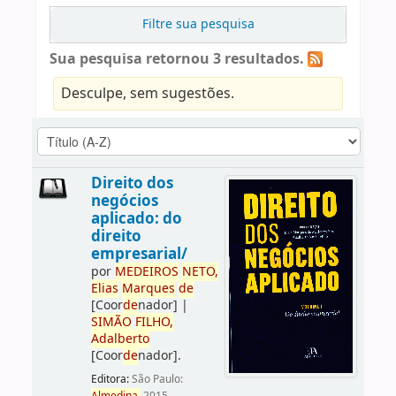
Filtre sua pesquisa
Sua pesquisa retornou 3 resultados.
Desculpe, sem sugestões.
Direito dos
negócios
aplicado: do
direito
empresarial/
por
ME
DE
IROS
NETO,
Elias
Marques
de
[Coor
de
nador]
|
SIMÃO
FILHO,
Adalberto
[Coor
de
nador]
.
Editora:
São Paulo: