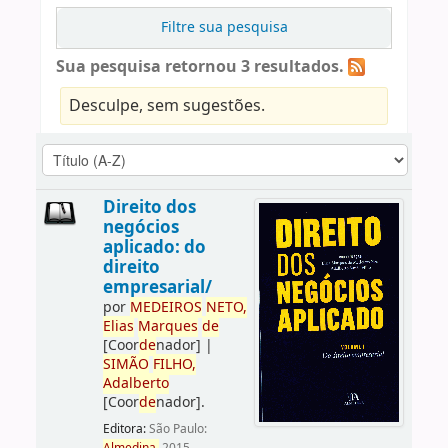
Filtre sua pesquisa
Sua pesquisa retornou 3 resultados.
Desculpe, sem sugestões.
Direito dos
negócios
aplicado: do
direito
empresarial/
por
ME
DE
IROS
NETO,
Elias
Marques
de
[Coor
de
nador]
|
SIMÃO
FILHO,
Adalberto
[Coor
de
nador]
.
Editora:
São Paulo: