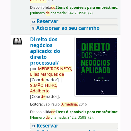
Almedina,
2015
Disponibilida
de
:
Itens disponíveis para empréstimo:
[
Número
de
chamada:
342.2 D598
]
(2).
Reservar
Adicionar ao seu carrinho
Direito dos
negócios
aplicado: do
direito
processual/
por
ME
DE
IROS
NETO,
Elias
Marques
de
[Coor
de
nador]
|
SIMÃO
FILHO,
Adalberto
[Coor
de
nador]
.
Editora:
São Paulo:
Almedina,
2016
Disponibilida
de
:
Itens disponíveis para empréstimo:
[
Número
de
chamada:
342.2 D598
]
(2).
Reservar