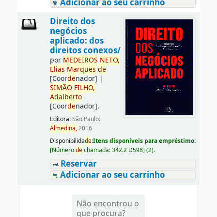
Adicionar ao seu carrinho
Direito dos
negócios
aplicado: dos
direitos conexos/
por
ME
DE
IROS
NETO,
Elias
Marques
de
[Coor
de
nador]
|
SIMÃO
FILHO,
Adalberto
[Coor
de
nador]
.
Editora:
São Paulo:
Almedina,
2016
Disponibilida
de
:
Itens disponíveis para empréstimo:
[
Número
de
chamada:
342.2 D598
]
(2).
Reservar
Adicionar ao seu carrinho
Não encontrou o
que procura?