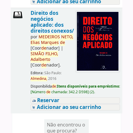
Adicionar ao seu carrinho
Direito dos
negócios
aplicado: dos
direitos conexos/
por
ME
DE
IROS
NETO,
Elias
Marques
de
[Coor
de
nador]
|
SIMÃO
FILHO,
Adalberto
[Coor
de
nador]
.
Editora:
São Paulo:
Almedina,
2016
Disponibilida
de
:
Itens disponíveis para empréstimo:
[
Número
de
chamada:
342.2 D598
]
(2).
Reservar
Adicionar ao seu carrinho
Não encontrou o
que procura?