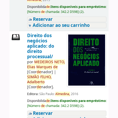
Almedina,
2015
Disponibilida
de
:
Itens disponíveis para empréstimo:
[
Número
de
chamada:
342.2 D598
]
(2).
Reservar
Adicionar ao seu carrinho
Direito dos
negócios
aplicado: do
direito
processual/
por
ME
DE
IROS
NETO,
Elias
Marques
de
[Coor
de
nador]
|
SIMÃO
FILHO,
Adalberto
[Coor
de
nador]
.
Editora:
São Paulo:
Almedina,
2016
Disponibilida
de
:
Itens disponíveis para empréstimo:
[
Número
de
chamada:
342.2 D598
]
(2).
Reservar