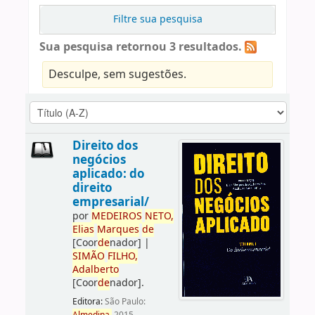
Filtre sua pesquisa
Sua pesquisa retornou 3 resultados.
Desculpe, sem sugestões.
Direito dos
negócios
aplicado: do
direito
empresarial/
por
ME
DE
IROS
NETO,
Elias
Marques
de
[Coor
de
nador]
|
SIMÃO
FILHO,
Adalberto
[Coor
de
nador]
.
Editora:
São Paulo: