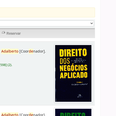
,
Adalberto
[Coor
de
nador]
.
D598
]
(2).
,
Adalberto
[Coor
de
nador]
.