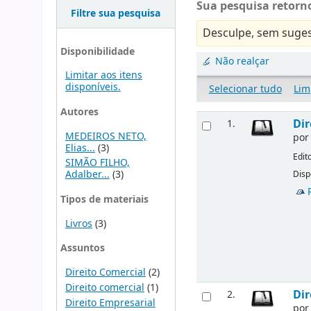
Sua pesquisa retorno
Filtre sua pesquisa
Desculpe, sem suges
Disponibilidade
Não realçar
Limitar aos itens
disponíveis.
Selecionar tudo
Lim
Autores
Dir
1.
MEDEIROS NETO,
po
Elias...
(3)
Edit
SIMÃO FILHO,
Adalber...
(3)
Disp
Tipos de materiais
Livros
(3)
Assuntos
Direito Comercial
(2)
Direito comercial
(1)
Dir
2.
Direito Empresarial
po