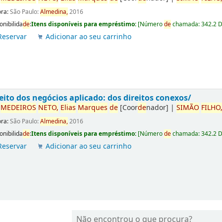
ora:
São Paulo:
Almedina,
2016
onibilida
de
:
Itens disponíveis para empréstimo:
[
Número
de
chamada:
342.2 
Reservar
Adicionar ao seu carrinho
eito dos negócios aplicado: dos direitos conexos/
r
ME
DE
IROS
NETO,
Elias
Marques
de
[Coor
de
nador]
|
SIMÃO
FILHO
ora:
São Paulo:
Almedina,
2016
onibilida
de
:
Itens disponíveis para empréstimo:
[
Número
de
chamada:
342.2 
Reservar
Adicionar ao seu carrinho
Não encontrou o que procura?