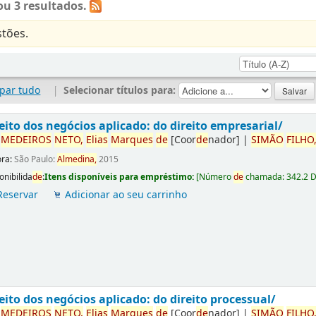
u 3 resultados.
tões.
par tudo
|
Selecionar títulos para:
eito dos negócios aplicado: do direito empresarial/
r
ME
DE
IROS
NETO,
Elias
Marques
de
[Coor
de
nador]
|
SIMÃO
FILHO
ora:
São Paulo:
Almedina,
2015
onibilida
de
:
Itens disponíveis para empréstimo:
[
Número
de
chamada:
342.2 
Reservar
Adicionar ao seu carrinho
eito dos negócios aplicado: do direito processual/
r
ME
DE
IROS
NETO,
Elias
Marques
de
[Coor
de
nador]
|
SIMÃO
FILHO