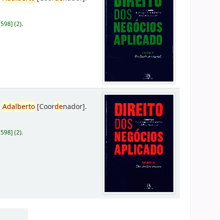
D598
]
(2).
,
Adalberto
[Coor
de
nador]
.
D598
]
(2).