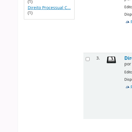
(1)
Edit
Direito Processual C...
(1)
Disp
Dir
3.
po
Edit
Disp