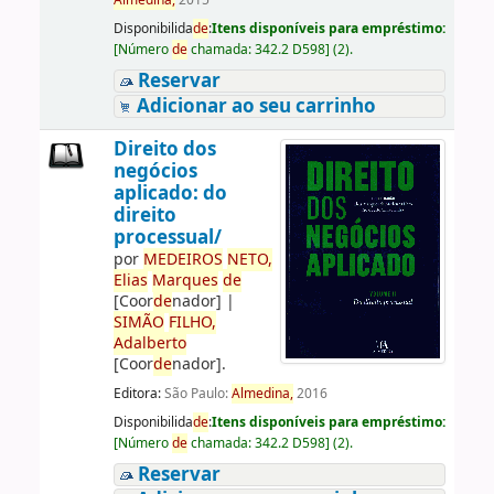
Almedina,
2015
Disponibilida
de
:
Itens disponíveis para empréstimo:
[
Número
de
chamada:
342.2 D598
]
(2).
Reservar
Adicionar ao seu carrinho
Direito dos
negócios
aplicado: do
direito
processual/
por
ME
DE
IROS
NETO,
Elias
Marques
de
[Coor
de
nador]
|
SIMÃO
FILHO,
Adalberto
[Coor
de
nador]
.
Editora:
São Paulo:
Almedina,
2016
Disponibilida
de
:
Itens disponíveis para empréstimo:
[
Número
de
chamada:
342.2 D598
]
(2).
Reservar