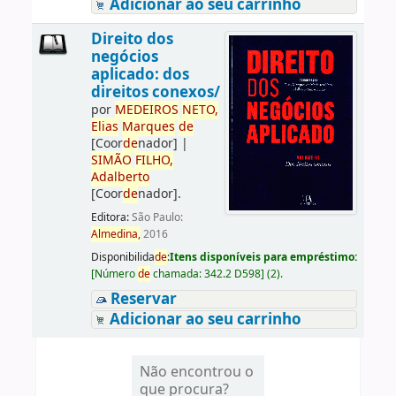
Adicionar ao seu carrinho
Direito dos
negócios
aplicado: dos
direitos conexos/
por
ME
DE
IROS
NETO,
Elias
Marques
de
[Coor
de
nador]
|
SIMÃO
FILHO,
Adalberto
[Coor
de
nador]
.
Editora:
São Paulo:
Almedina,
2016
Disponibilida
de
:
Itens disponíveis para empréstimo:
[
Número
de
chamada:
342.2 D598
]
(2).
Reservar
Adicionar ao seu carrinho
Não encontrou o
que procura?