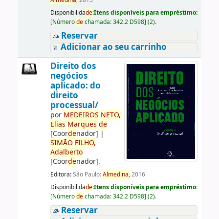
Almedina,
2015
Disponibilida
de
:
Itens disponíveis para empréstimo:
[
Número
de
chamada:
342.2 D598
]
(2).
Reservar
Adicionar ao seu carrinho
Direito dos
negócios
aplicado: do
direito
processual/
por
ME
DE
IROS
NETO,
Elias
Marques
de
[Coor
de
nador]
|
SIMÃO
FILHO,
Adalberto
[Coor
de
nador]
.
Editora:
São Paulo:
Almedina,
2016
Disponibilida
de
:
Itens disponíveis para empréstimo:
[
Número
de
chamada:
342.2 D598
]
(2).
Reservar