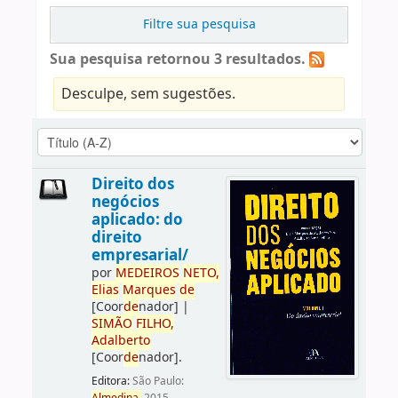
Filtre sua pesquisa
Sua pesquisa retornou 3 resultados.
Desculpe, sem sugestões.
Direito dos
negócios
aplicado: do
direito
empresarial/
por
ME
DE
IROS
NETO,
Elias
Marques
de
[Coor
de
nador]
|
SIMÃO
FILHO,
Adalberto
[Coor
de
nador]
.
Editora:
São Paulo: