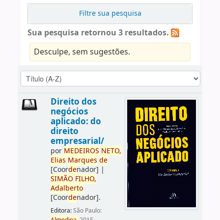
Filtre sua pesquisa
Sua pesquisa retornou 3 resultados.
Desculpe, sem sugestões.
Direito dos
negócios
aplicado: do
direito
empresarial/
por
ME
DE
IROS
NETO,
Elias
Marques
de
[Coor
de
nador]
|
SIMÃO
FILHO,
Adalberto
[Coor
de
nador]
.
Editora:
São Paulo: