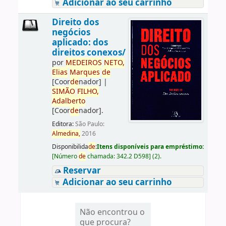
Adicionar ao seu carrinho
Direito dos
negócios
aplicado: dos
direitos conexos/
por
ME
DE
IROS
NETO,
Elias
Marques
de
[Coor
de
nador]
|
SIMÃO
FILHO,
Adalberto
[Coor
de
nador]
.
Editora:
São Paulo:
Almedina,
2016
Disponibilida
de
:
Itens disponíveis para empréstimo:
[
Número
de
chamada:
342.2 D598
]
(2).
Reservar
Adicionar ao seu carrinho
Não encontrou o
que procura?