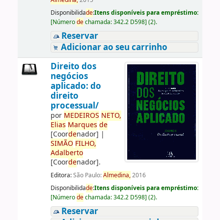
Almedina,
2015
Disponibilida
de
:
Itens disponíveis para empréstimo:
[
Número
de
chamada:
342.2 D598
]
(2).
Reservar
Adicionar ao seu carrinho
Direito dos
negócios
aplicado: do
direito
processual/
por
ME
DE
IROS
NETO,
Elias
Marques
de
[Coor
de
nador]
|
SIMÃO
FILHO,
Adalberto
[Coor
de
nador]
.
Editora:
São Paulo:
Almedina,
2016
Disponibilida
de
:
Itens disponíveis para empréstimo:
[
Número
de
chamada:
342.2 D598
]
(2).
Reservar