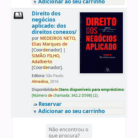
Adicionar ao seu carrinho
Direito dos
negócios
aplicado: dos
direitos conexos/
por
ME
DE
IROS
NETO,
Elias
Marques
de
[Coor
de
nador]
|
SIMÃO
FILHO,
Adalberto
[Coor
de
nador]
.
Editora:
São Paulo:
Almedina,
2016
Disponibilida
de
:
Itens disponíveis para empréstimo:
[
Número
de
chamada:
342.2 D598
]
(2).
Reservar
Adicionar ao seu carrinho
Não encontrou o
que procura?