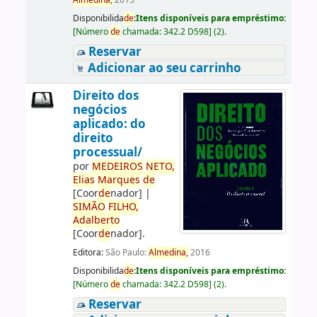
Almedina,
2015
Disponibilida
de
:
Itens disponíveis para empréstimo:
[
Número
de
chamada:
342.2 D598
]
(2).
Reservar
Adicionar ao seu carrinho
Direito dos
negócios
aplicado: do
direito
processual/
por
ME
DE
IROS
NETO,
Elias
Marques
de
[Coor
de
nador]
|
SIMÃO
FILHO,
Adalberto
[Coor
de
nador]
.
Editora:
São Paulo:
Almedina,
2016
Disponibilida
de
:
Itens disponíveis para empréstimo:
[
Número
de
chamada:
342.2 D598
]
(2).
Reservar