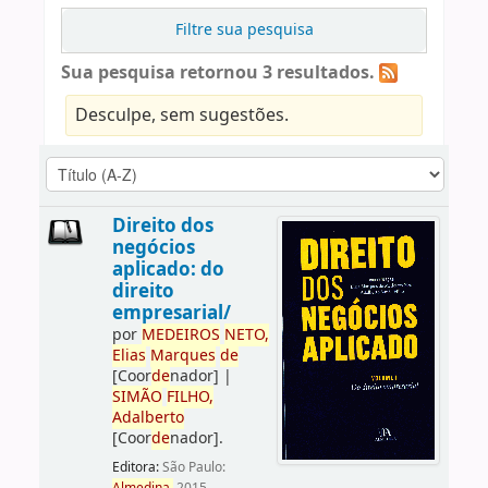
Filtre sua pesquisa
Sua pesquisa retornou 3 resultados.
Desculpe, sem sugestões.
Direito dos
negócios
aplicado: do
direito
empresarial/
por
ME
DE
IROS
NETO,
Elias
Marques
de
[Coor
de
nador]
|
SIMÃO
FILHO,
Adalberto
[Coor
de
nador]
.
Editora:
São Paulo: