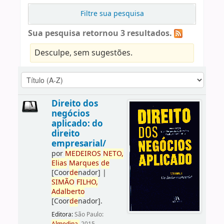
Filtre sua pesquisa
Sua pesquisa retornou 3 resultados.
Desculpe, sem sugestões.
Direito dos
negócios
aplicado: do
direito
empresarial/
por
ME
DE
IROS
NETO,
Elias
Marques
de
[Coor
de
nador]
|
SIMÃO
FILHO,
Adalberto
[Coor
de
nador]
.
Editora:
São Paulo: