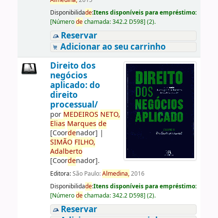
Almedina,
2015
Disponibilida
de
:
Itens disponíveis para empréstimo:
[
Número
de
chamada:
342.2 D598
]
(2).
Reservar
Adicionar ao seu carrinho
Direito dos
negócios
aplicado: do
direito
processual/
por
ME
DE
IROS
NETO,
Elias
Marques
de
[Coor
de
nador]
|
SIMÃO
FILHO,
Adalberto
[Coor
de
nador]
.
Editora:
São Paulo:
Almedina,
2016
Disponibilida
de
:
Itens disponíveis para empréstimo:
[
Número
de
chamada:
342.2 D598
]
(2).
Reservar