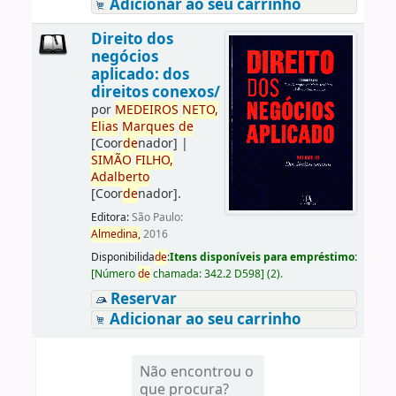
Adicionar ao seu carrinho
Direito dos
negócios
aplicado: dos
direitos conexos/
por
ME
DE
IROS
NETO,
Elias
Marques
de
[Coor
de
nador]
|
SIMÃO
FILHO,
Adalberto
[Coor
de
nador]
.
Editora:
São Paulo:
Almedina,
2016
Disponibilida
de
:
Itens disponíveis para empréstimo:
[
Número
de
chamada:
342.2 D598
]
(2).
Reservar
Adicionar ao seu carrinho
Não encontrou o
que procura?