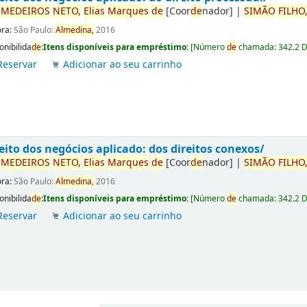
r
ME
DE
IROS
NETO,
Elias
Marques
de
[Coor
de
nador]
|
SIMÃO
FILHO
ora:
São Paulo:
Almedina,
2016
onibilida
de
:
Itens disponíveis para empréstimo:
[
Número
de
chamada:
342.2 
Reservar
Adicionar ao seu carrinho
eito dos negócios aplicado: dos direitos conexos/
r
ME
DE
IROS
NETO,
Elias
Marques
de
[Coor
de
nador]
|
SIMÃO
FILHO
ora:
São Paulo:
Almedina,
2016
onibilida
de
:
Itens disponíveis para empréstimo:
[
Número
de
chamada:
342.2 
Reservar
Adicionar ao seu carrinho