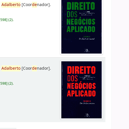
,
Adalberto
[Coor
de
nador]
.
D598
]
(2).
,
Adalberto
[Coor
de
nador]
.
D598
]
(2).