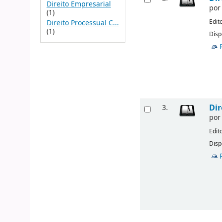
Direito Empresarial
po
(1)
Edit
Direito Processual C...
(1)
Disp
Dir
3.
po
Edit
Disp