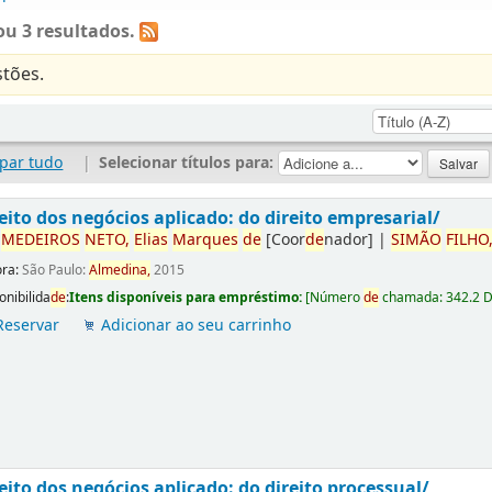
u 3 resultados.
tões.
par tudo
|
Selecionar títulos para:
eito dos negócios aplicado: do direito empresarial/
r
ME
DE
IROS
NETO,
Elias
Marques
de
[Coor
de
nador]
|
SIMÃO
FILHO
ora:
São Paulo:
Almedina,
2015
onibilida
de
:
Itens disponíveis para empréstimo:
[
Número
de
chamada:
342.2 
Reservar
Adicionar ao seu carrinho
eito dos negócios aplicado: do direito processual/