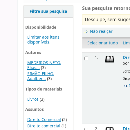
Sua pesquisa retorno
Filtre sua pesquisa
Desculpe, sem suges
Disponibilidade
Não realçar
Limitar aos itens
disponíveis.
Selecionar tudo
Lim
Autores
Dir
1.
MEDEIROS NETO,
po
Elias...
(3)
Edit
SIMÃO FILHO,
Adalber...
(3)
Disp
Tipos de materiais
Livros
(3)
Assuntos
Direito Comercial
(2)
Direito comercial
(1)
Dir
2.