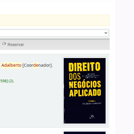
,
Adalberto
[Coor
de
nador]
.
D598
]
(2).