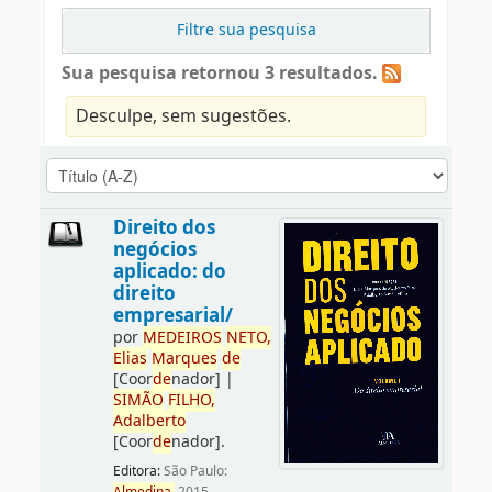
Filtre sua pesquisa
Sua pesquisa retornou 3 resultados.
Desculpe, sem sugestões.
Direito dos
negócios
aplicado: do
direito
empresarial/
por
ME
DE
IROS
NETO,
Elias
Marques
de
[Coor
de
nador]
|
SIMÃO
FILHO,
Adalberto
[Coor
de
nador]
.
Editora:
São Paulo: