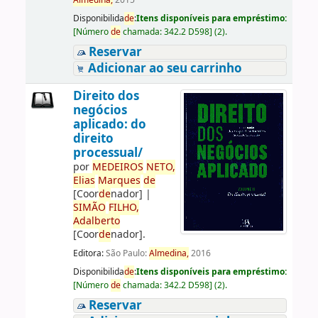
Almedina,
2015
Disponibilida
de
:
Itens disponíveis para empréstimo:
[
Número
de
chamada:
342.2 D598
]
(2).
Reservar
Adicionar ao seu carrinho
Direito dos
negócios
aplicado: do
direito
processual/
por
ME
DE
IROS
NETO,
Elias
Marques
de
[Coor
de
nador]
|
SIMÃO
FILHO,
Adalberto
[Coor
de
nador]
.
Editora:
São Paulo:
Almedina,
2016
Disponibilida
de
:
Itens disponíveis para empréstimo:
[
Número
de
chamada:
342.2 D598
]
(2).
Reservar