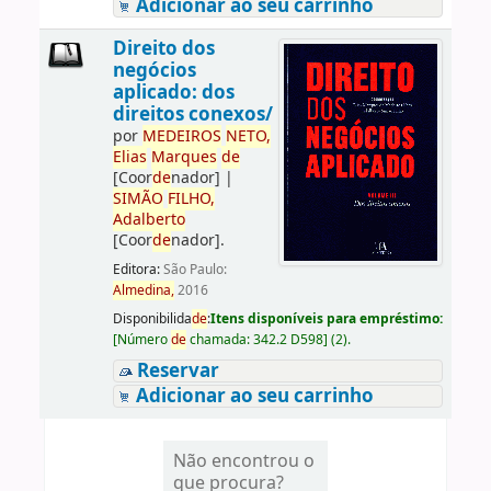
Adicionar ao seu carrinho
Direito dos
negócios
aplicado: dos
direitos conexos/
por
ME
DE
IROS
NETO,
Elias
Marques
de
[Coor
de
nador]
|
SIMÃO
FILHO,
Adalberto
[Coor
de
nador]
.
Editora:
São Paulo:
Almedina,
2016
Disponibilida
de
:
Itens disponíveis para empréstimo:
[
Número
de
chamada:
342.2 D598
]
(2).
Reservar
Adicionar ao seu carrinho
Não encontrou o
que procura?