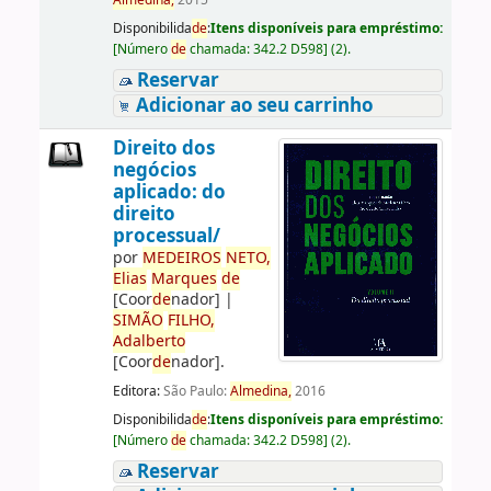
Almedina,
2015
Disponibilida
de
:
Itens disponíveis para empréstimo:
[
Número
de
chamada:
342.2 D598
]
(2).
Reservar
Adicionar ao seu carrinho
Direito dos
negócios
aplicado: do
direito
processual/
por
ME
DE
IROS
NETO,
Elias
Marques
de
[Coor
de
nador]
|
SIMÃO
FILHO,
Adalberto
[Coor
de
nador]
.
Editora:
São Paulo:
Almedina,
2016
Disponibilida
de
:
Itens disponíveis para empréstimo:
[
Número
de
chamada:
342.2 D598
]
(2).
Reservar