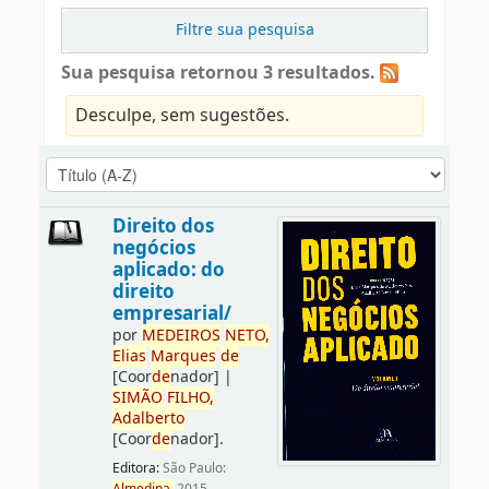
Filtre sua pesquisa
Sua pesquisa retornou 3 resultados.
Desculpe, sem sugestões.
Direito dos
negócios
aplicado: do
direito
empresarial/
por
ME
DE
IROS
NETO,
Elias
Marques
de
[Coor
de
nador]
|
SIMÃO
FILHO,
Adalberto
[Coor
de
nador]
.
Editora:
São Paulo: