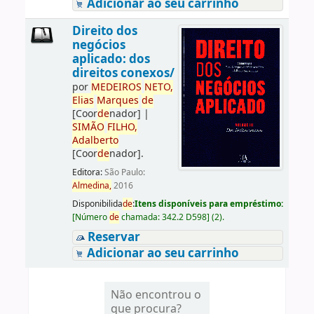
Adicionar ao seu carrinho
Direito dos
negócios
aplicado: dos
direitos conexos/
por
ME
DE
IROS
NETO,
Elias
Marques
de
[Coor
de
nador]
|
SIMÃO
FILHO,
Adalberto
[Coor
de
nador]
.
Editora:
São Paulo:
Almedina,
2016
Disponibilida
de
:
Itens disponíveis para empréstimo:
[
Número
de
chamada:
342.2 D598
]
(2).
Reservar
Adicionar ao seu carrinho
Não encontrou o
que procura?