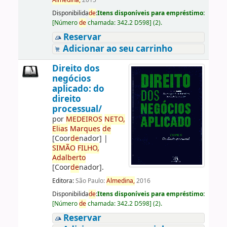
Almedina,
2015
Disponibilida
de
:
Itens disponíveis para empréstimo:
[
Número
de
chamada:
342.2 D598
]
(2).
Reservar
Adicionar ao seu carrinho
Direito dos
negócios
aplicado: do
direito
processual/
por
ME
DE
IROS
NETO,
Elias
Marques
de
[Coor
de
nador]
|
SIMÃO
FILHO,
Adalberto
[Coor
de
nador]
.
Editora:
São Paulo:
Almedina,
2016
Disponibilida
de
:
Itens disponíveis para empréstimo:
[
Número
de
chamada:
342.2 D598
]
(2).
Reservar