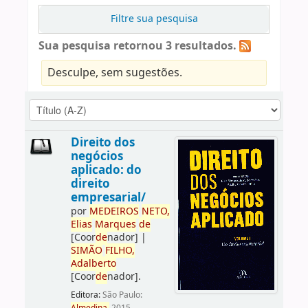
Filtre sua pesquisa
Sua pesquisa retornou 3 resultados.
Desculpe, sem sugestões.
Direito dos
negócios
aplicado: do
direito
empresarial/
por
ME
DE
IROS
NETO,
Elias
Marques
de
[Coor
de
nador]
|
SIMÃO
FILHO,
Adalberto
[Coor
de
nador]
.
Editora:
São Paulo: