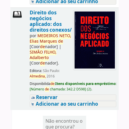
Adicionar ao seu carrinho
Direito dos
negócios
aplicado: dos
direitos conexos/
por
ME
DE
IROS
NETO,
Elias
Marques
de
[Coor
de
nador]
|
SIMÃO
FILHO,
Adalberto
[Coor
de
nador]
.
Editora:
São Paulo:
Almedina,
2016
Disponibilida
de
:
Itens disponíveis para empréstimo:
[
Número
de
chamada:
342.2 D598
]
(2).
Reservar
Adicionar ao seu carrinho
Não encontrou o
que procura?