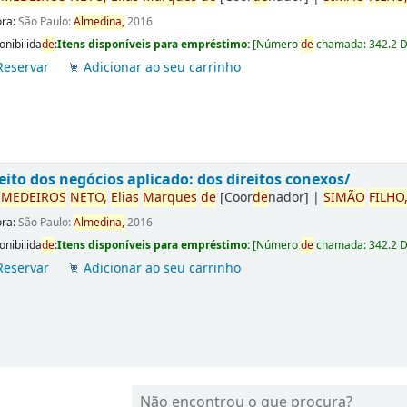
ora:
São Paulo:
Almedina,
2016
onibilida
de
:
Itens disponíveis para empréstimo:
[
Número
de
chamada:
342.2 
Reservar
Adicionar ao seu carrinho
eito dos negócios aplicado: dos direitos conexos/
r
ME
DE
IROS
NETO,
Elias
Marques
de
[Coor
de
nador]
|
SIMÃO
FILHO
ora:
São Paulo:
Almedina,
2016
onibilida
de
:
Itens disponíveis para empréstimo:
[
Número
de
chamada:
342.2 
Reservar
Adicionar ao seu carrinho
Não encontrou o que procura?