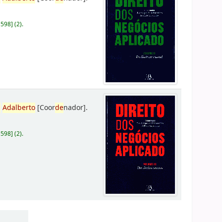
D598
]
(2).
,
Adalberto
[Coor
de
nador]
.
D598
]
(2).