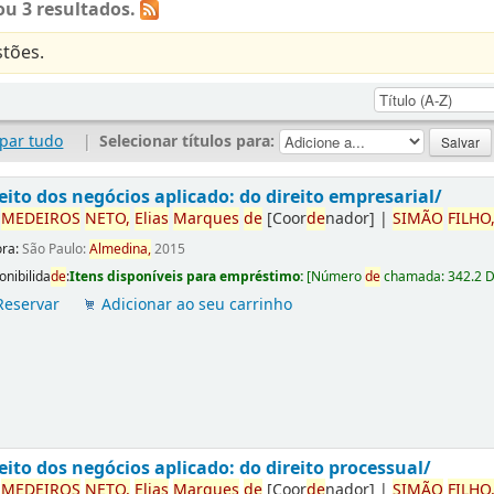
u 3 resultados.
tões.
par tudo
|
Selecionar títulos para:
eito dos negócios aplicado: do direito empresarial/
r
ME
DE
IROS
NETO,
Elias
Marques
de
[Coor
de
nador]
|
SIMÃO
FILHO
ora:
São Paulo:
Almedina,
2015
onibilida
de
:
Itens disponíveis para empréstimo:
[
Número
de
chamada:
342.2 
Reservar
Adicionar ao seu carrinho
eito dos negócios aplicado: do direito processual/
r
ME
DE
IROS
NETO,
Elias
Marques
de
[Coor
de
nador]
|
SIMÃO
FILHO