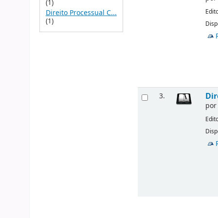
(1)
Edit
Direito Processual C...
(1)
Disp
Dir
3.
po
Edit
Disp