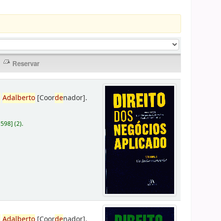
,
Adalberto
[Coor
de
nador]
.
D598
]
(2).
,
Adalberto
[Coor
de
nador]
.