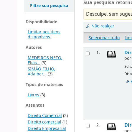
Sua pesquisa retorno
Filtre sua pesquisa
Desculpe, sem suges
Disponibilidade
Não realçar
Limitar aos itens
disponíveis.
Selecionar tudo
Lim
Autores
Dir
1.
MEDEIROS NETO,
po
Elias...
(3)
Edit
SIMÃO FILHO,
Adalber...
(3)
Disp
Tipos de materiais
Livros
(3)
Assuntos
Direito Comercial
(2)
Direito comercial
(1)
Dir
2.
Direito Empresarial
po