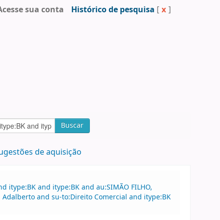
Acesse sua conta
Histórico de pesquisa
[
x
]
Buscar
ugestões de aquisição
nd itype:BK and itype:BK and au:SIMÃO FILHO,
 Adalberto and su-to:Direito Comercial and itype:BK