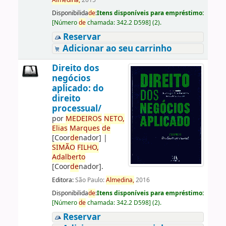
Almedina,
2015
Disponibilida
de
:
Itens disponíveis para empréstimo:
[
Número
de
chamada:
342.2 D598
]
(2).
Reservar
Adicionar ao seu carrinho
Direito dos
negócios
aplicado: do
direito
processual/
por
ME
DE
IROS
NETO,
Elias
Marques
de
[Coor
de
nador]
|
SIMÃO
FILHO,
Adalberto
[Coor
de
nador]
.
Editora:
São Paulo:
Almedina,
2016
Disponibilida
de
:
Itens disponíveis para empréstimo:
[
Número
de
chamada:
342.2 D598
]
(2).
Reservar