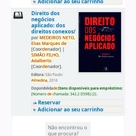
Adicionar ao seu carrinho
Direito dos
negócios
aplicado: dos
direitos conexos/
por
ME
DE
IROS
NETO,
Elias
Marques
de
[Coor
de
nador]
|
SIMÃO
FILHO,
Adalberto
[Coor
de
nador]
.
Editora:
São Paulo:
Almedina,
2016
Disponibilida
de
:
Itens disponíveis para empréstimo:
[
Número
de
chamada:
342.2 D598
]
(2).
Reservar
Adicionar ao seu carrinho
Não encontrou o
que procura?