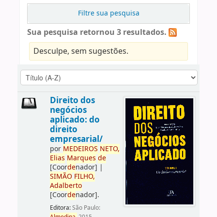
Filtre sua pesquisa
Sua pesquisa retornou 3 resultados.
Desculpe, sem sugestões.
Direito dos
negócios
aplicado: do
direito
empresarial/
por
ME
DE
IROS
NETO,
Elias
Marques
de
[Coor
de
nador]
|
SIMÃO
FILHO,
Adalberto
[Coor
de
nador]
.
Editora:
São Paulo: