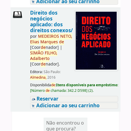
Adicionar ao seu carrinho
Direito dos
negócios
aplicado: dos
direitos conexos/
por
ME
DE
IROS
NETO,
Elias
Marques
de
[Coor
de
nador]
|
SIMÃO
FILHO,
Adalberto
[Coor
de
nador]
.
Editora:
São Paulo:
Almedina,
2016
Disponibilida
de
:
Itens disponíveis para empréstimo:
[
Número
de
chamada:
342.2 D598
]
(2).
Reservar
Adicionar ao seu carrinho
Não encontrou o
que procura?