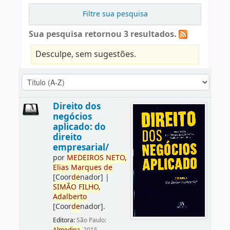
Filtre sua pesquisa
Sua pesquisa retornou 3 resultados.
Desculpe, sem sugestões.
Direito dos
negócios
aplicado: do
direito
empresarial/
por
ME
DE
IROS
NETO,
Elias
Marques
de
[Coor
de
nador]
|
SIMÃO
FILHO,
Adalberto
[Coor
de
nador]
.
Editora:
São Paulo: