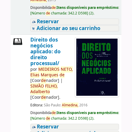
Almedina,
2015
Disponibilida
de
:
Itens disponíveis para empréstimo:
[
Número
de
chamada:
342.2 D598
]
(2).
Reservar
Adicionar ao seu carrinho
Direito dos
negócios
aplicado: do
direito
processual/
por
ME
DE
IROS
NETO,
Elias
Marques
de
[Coor
de
nador]
|
SIMÃO
FILHO,
Adalberto
[Coor
de
nador]
.
Editora:
São Paulo:
Almedina,
2016
Disponibilida
de
:
Itens disponíveis para empréstimo:
[
Número
de
chamada:
342.2 D598
]
(2).
Reservar