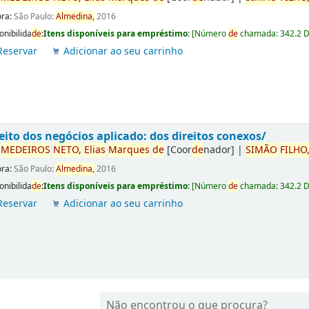
ora:
São Paulo:
Almedina,
2016
onibilida
de
:
Itens disponíveis para empréstimo:
[
Número
de
chamada:
342.2 
Reservar
Adicionar ao seu carrinho
eito dos negócios aplicado: dos direitos conexos/
r
ME
DE
IROS
NETO,
Elias
Marques
de
[Coor
de
nador]
|
SIMÃO
FILHO
ora:
São Paulo:
Almedina,
2016
onibilida
de
:
Itens disponíveis para empréstimo:
[
Número
de
chamada:
342.2 
Reservar
Adicionar ao seu carrinho
Não encontrou o que procura?