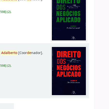
D598
]
(2).
,
Adalberto
[Coor
de
nador]
.
D598
]
(2).