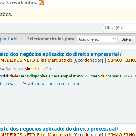
u 3 resultados.
tões.
par tudo
|
Selecionar títulos para:
eito dos negócios aplicado: do direito empresarial/
r
ME
DE
IROS
NETO,
Elias
Marques
de
[Coor
de
nador]
|
SIMÃO
FILHO
ora:
São Paulo:
Almedina,
2015
onibilida
de
:
Itens disponíveis para empréstimo:
[
Número
de
chamada:
342.2 
Reservar
Adicionar ao seu carrinho
eito dos negócios aplicado: do direito processual/
r
ME
DE
IROS
NETO,
Elias
Marques
de
[Coor
de
nador]
|
SIMÃO
FILHO