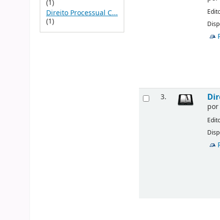
(1)
Edit
Direito Processual C...
(1)
Disp
Dir
3.
po
Edit
Disp