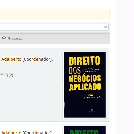
,
Adalberto
[Coor
de
nador]
.
D598
]
(2).
,
Adalberto
[Coor
de
nador]
.