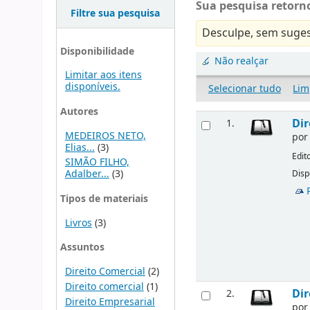
Sua pesquisa retorno
Filtre sua pesquisa
Desculpe, sem suges
Disponibilidade
Não realçar
Limitar aos itens
disponíveis.
Selecionar tudo
Lim
Autores
Dir
1.
MEDEIROS NETO,
po
Elias...
(3)
Edit
SIMÃO FILHO,
Adalber...
(3)
Disp
Tipos de materiais
Livros
(3)
Assuntos
Direito Comercial
(2)
Direito comercial
(1)
Dir
2.
Direito Empresarial
po