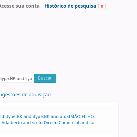
Acesse sua conta
Histórico de pesquisa
[
x
]
Buscar
ugestões de aquisição
nd itype:BK and itype:BK and au:SIMÃO FILHO,
 Adalberto and su-to:Direito Comercial and su-