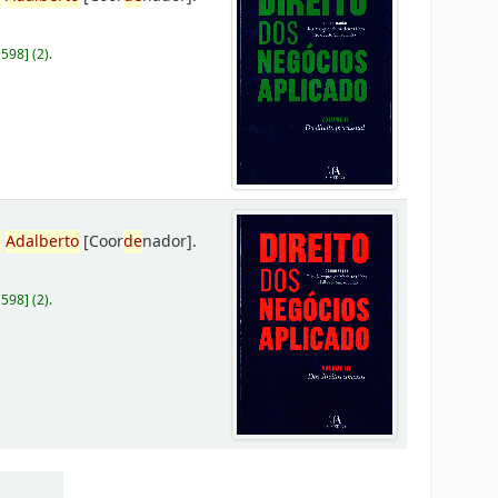
D598
]
(2).
,
Adalberto
[Coor
de
nador]
.
D598
]
(2).