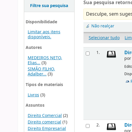
Sua pesquisa retorno
Filtre sua pesquisa
Desculpe, sem suges
Disponibilidade
Não realçar
Limitar aos itens
disponíveis.
Selecionar tudo
Lim
Autores
Dir
1.
MEDEIROS NETO,
po
Elias...
(3)
Edit
SIMÃO FILHO,
Adalber...
(3)
Disp
Tipos de materiais
Livros
(3)
Assuntos
Direito Comercial
(2)
Direito comercial
(1)
Dir
2.
Direito Empresarial
po