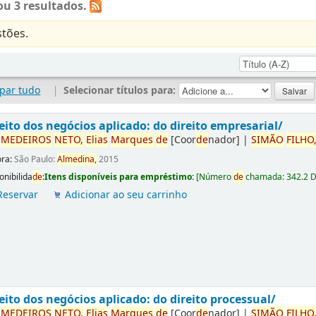
u 3 resultados.
tões.
par tudo
|
Selecionar títulos para:
eito dos negócios aplicado: do direito empresarial/
r
ME
DE
IROS
NETO,
Elias
Marques
de
[Coor
de
nador]
|
SIMÃO
FILHO
ora:
São Paulo:
Almedina,
2015
onibilida
de
:
Itens disponíveis para empréstimo:
[
Número
de
chamada:
342.2 
Reservar
Adicionar ao seu carrinho
eito dos negócios aplicado: do direito processual/
r
ME
DE
IROS
NETO,
Elias
Marques
de
[Coor
de
nador]
|
SIMÃO
FILHO