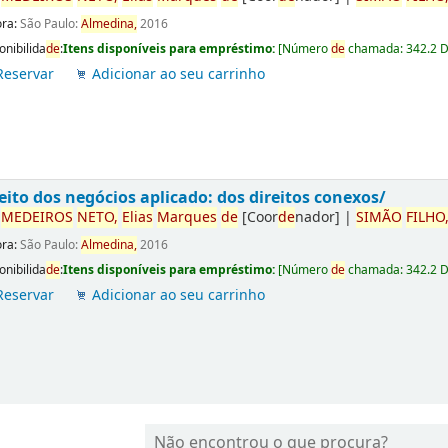
ora:
São Paulo:
Almedina,
2016
onibilida
de
:
Itens disponíveis para empréstimo:
[
Número
de
chamada:
342.2 
Reservar
Adicionar ao seu carrinho
eito dos negócios aplicado: dos direitos conexos/
r
ME
DE
IROS
NETO,
Elias
Marques
de
[Coor
de
nador]
|
SIMÃO
FILHO
ora:
São Paulo:
Almedina,
2016
onibilida
de
:
Itens disponíveis para empréstimo:
[
Número
de
chamada:
342.2 
Reservar
Adicionar ao seu carrinho
Não encontrou o que procura?