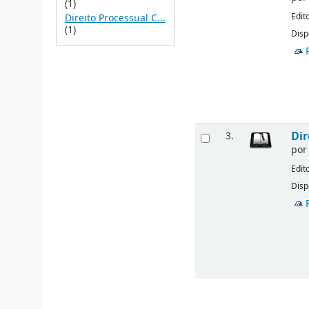
(1)
Edit
Direito Processual C...
(1)
Disp
Dir
3.
po
Edit
Disp