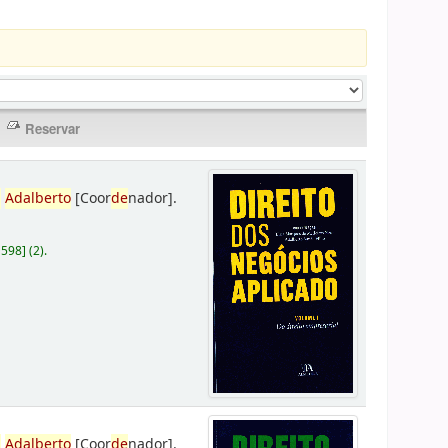
,
Adalberto
[Coor
de
nador]
.
D598
]
(2).
,
Adalberto
[Coor
de
nador]
.